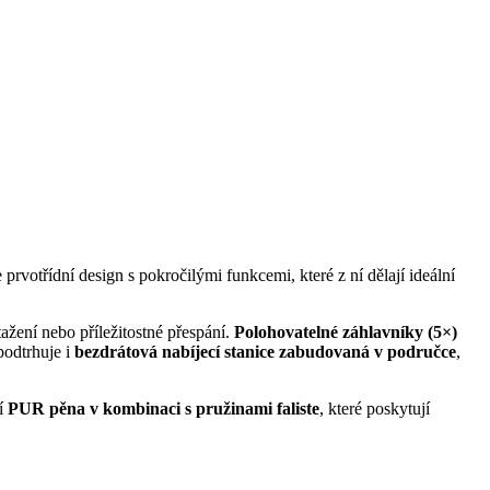
otřídní design s pokročilými funkcemi, které z ní dělají ideální
tažení nebo příležitostné přespání.
Polohovatelné záhlavníky (5×)
podtrhuje i
bezdrátová nabíjecí stanice zabudovaná v područce
,
ří
PUR pěna v kombinaci s pružinami faliste
, které poskytují