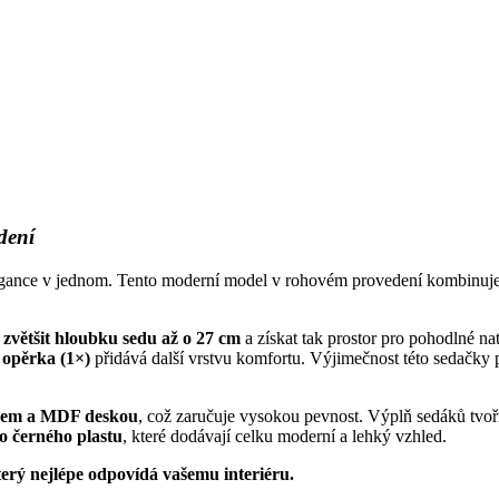
dení
gance v jednom. Tento moderní model v rohovém provedení kombinuje prv
e
zvětšit hloubku sedu až o 27 cm
a získat tak prostor pro pohodlné na
 opěrka (1×)
přidává další vrstvu komfortu. Výjimečnost této sedačky 
vem a MDF deskou
, což zaručuje vysokou pevnost. Výplň sedáků tvo
o černého plastu
, které dodávají celku moderní a lehký vzhled.
terý nejlépe odpovídá vašemu interiéru.