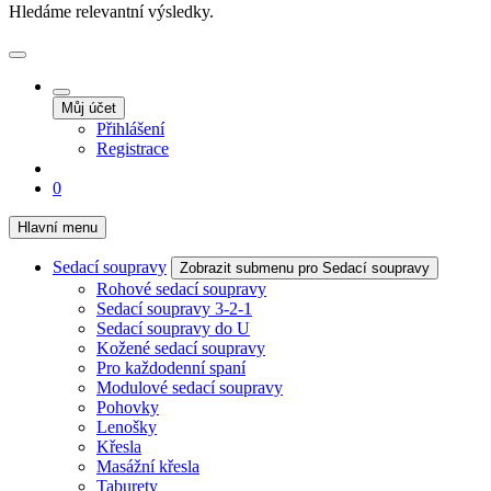
Hledáme relevantní výsledky.
Můj účet
Přihlášení
Registrace
0
Hlavní menu
Sedací soupravy
Zobrazit submenu pro Sedací soupravy
Rohové sedací soupravy
Sedací soupravy 3-2-1
Sedací soupravy do U
Kožené sedací soupravy
Pro každodenní spaní
Modulové sedací soupravy
Pohovky
Lenošky
Křesla
Masážní křesla
Taburety