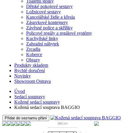
Toaletní stolky
Dětské pokojové sestavy
Ložnicové sestavy
Kancelářské židle a křesla
Zásuvkové kontejnery
Závěsné police a skříňky
Policové regály a regálové systémy
Kuchyňské linky
Zahradní nábytek
Zrcadla
Koberce
Obrazy
Produkty skladem
Rychlé doručení
Novinky
Showroom Ostrava
Úvod
Sedací soupravy
Kožené sedací soupravy
Kožená sedací souprava BAGGIO
Přidat do seznamu přání