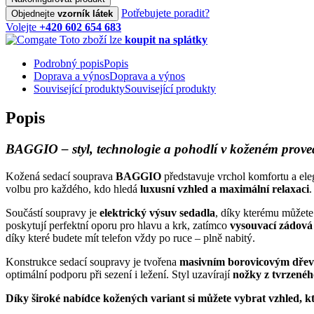
Potřebujete poradit?
Objednejte
vzorník látek
Volejte
+420 602 654 683
Toto zboží lze
koupit na splátky
Podrobný popis
Popis
Doprava a výnos
Doprava a výnos
Související produkty
Související produkty
Popis
BAGGIO – styl, technologie a pohodlí v koženém prove
Kožená sedací souprava
BAGGIO
představuje vrchol komfortu a ele
volbu pro každého, kdo hledá
luxusní vzhled a maximální relaxaci
.
Součástí soupravy je
elektrický výsuv sedadla
, díky kterému můžet
poskytují perfektní oporu pro hlavu a krk, zatímco
vysouvací zádová
díky které budete mít telefon vždy po ruce – plně nabitý.
Konstrukce sedací soupravy je tvořena
masivním borovicovým dře
optimální podporu při sezení i ležení. Styl uzavírají
nožky z tvrzenéh
Díky široké nabídce kožených variant si můžete vybrat vzhled, k