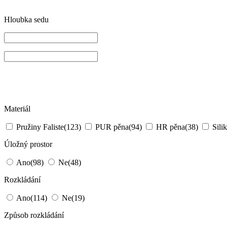
Hloubka sedu
Materiál
Pružiny Faliste
(123)
PUR pěna
(94)
HR pěna
(38)
Sili
Úložný prostor
Ano
(98)
Ne
(48)
Rozkládání
Ano
(114)
Ne
(19)
Způsob rozkládání