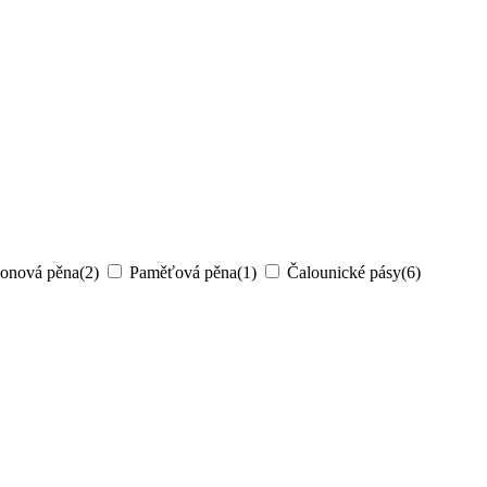
konová pěna
(2)
Paměťová pěna
(1)
Čalounické pásy
(6)