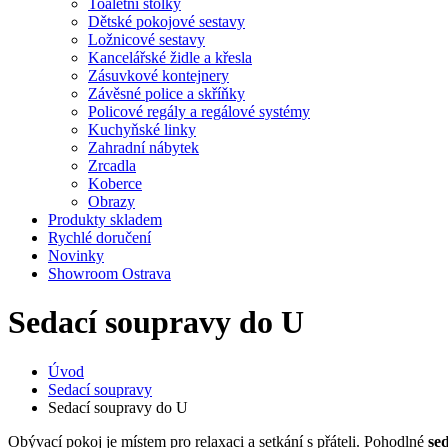
Toaletní stolky
Dětské pokojové sestavy
Ložnicové sestavy
Kancelářské židle a křesla
Zásuvkové kontejnery
Závěsné police a skříňky
Policové regály a regálové systémy
Kuchyňské linky
Zahradní nábytek
Zrcadla
Koberce
Obrazy
Produkty skladem
Rychlé doručení
Novinky
Showroom Ostrava
Sedací soupravy do U
Úvod
Sedací soupravy
Sedací soupravy do U
Obývací pokoj je místem pro relaxaci a setkání s přáteli. Pohodlné
se