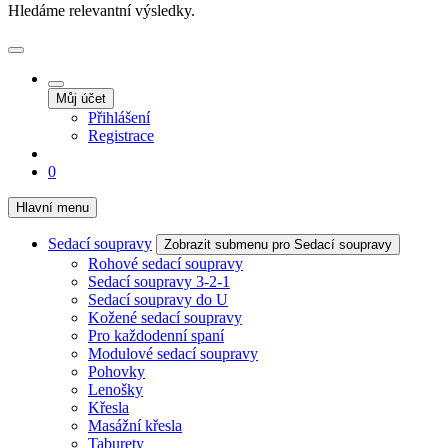
Hledáme relevantní výsledky.
Můj účet
Přihlášení
Registrace
0
Hlavní menu
Sedací soupravy
Zobrazit submenu pro Sedací soupravy
Rohové sedací soupravy
Sedací soupravy 3-2-1
Sedací soupravy do U
Kožené sedací soupravy
Pro každodenní spaní
Modulové sedací soupravy
Pohovky
Lenošky
Křesla
Masážní křesla
Taburety