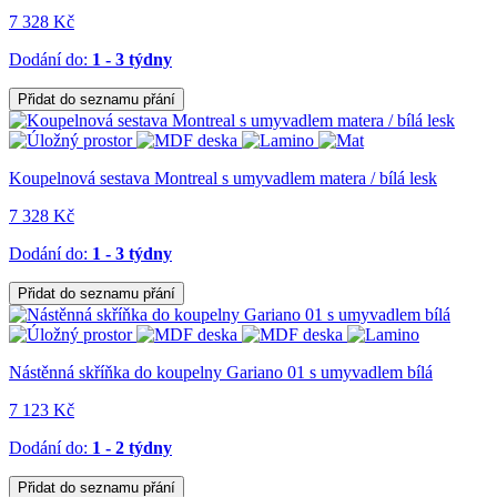
7 328 Kč
Dodání do:
1 - 3 týdny
Přidat do seznamu přání
Koupelnová sestava Montreal s umyvadlem matera / bílá lesk
7 328 Kč
Dodání do:
1 - 3 týdny
Přidat do seznamu přání
Nástěnná skříňka do koupelny Gariano 01 s umyvadlem bílá
7 123 Kč
Dodání do:
1 - 2 týdny
Přidat do seznamu přání