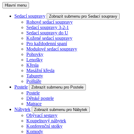
Hlavní menu
Sedací soupravy
Zobrazit submenu pro Sedací soupravy
Rohové sedací soupravy
Sedací soupravy 3-2-1
Sedací soupravy do U
Kožené sedací soupravy
Pro každodenní spaní
Modulové sedací soupravy
Pohovky
Lenošky
Křesla
Masážní křesla
Taburety
Polštáře
Postele
Zobrazit submenu pro Postele
Postele
Dětské postele
Matrace
Nábytek
Zobrazit submenu pro Nábytek
Obývací sestavy
Koupelnový nábytek
Konferenční stolky
Komody