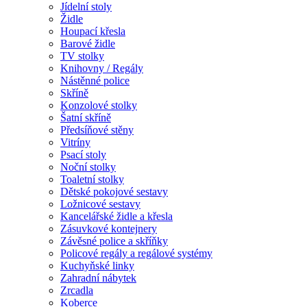
Jídelní stoly
Židle
Houpací křesla
Barové židle
TV stolky
Knihovny / Regály
Nástěnné police
Skříně
Konzolové stolky
Šatní skříně
Předsíňové stěny
Vitríny
Psací stoly
Noční stolky
Toaletní stolky
Dětské pokojové sestavy
Ložnicové sestavy
Kancelářské židle a křesla
Zásuvkové kontejnery
Závěsné police a skříňky
Policové regály a regálové systémy
Kuchyňské linky
Zahradní nábytek
Zrcadla
Koberce