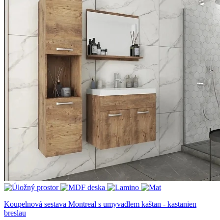
Koupelnová sestava Montreal s umyvadlem kaštan - kastanien
breslau