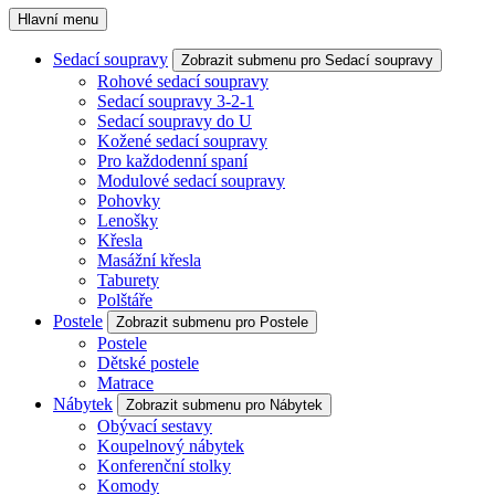
Hlavní menu
Sedací soupravy
Zobrazit submenu pro Sedací soupravy
Rohové sedací soupravy
Sedací soupravy 3-2-1
Sedací soupravy do U
Kožené sedací soupravy
Pro každodenní spaní
Modulové sedací soupravy
Pohovky
Lenošky
Křesla
Masážní křesla
Taburety
Polštáře
Postele
Zobrazit submenu pro Postele
Postele
Dětské postele
Matrace
Nábytek
Zobrazit submenu pro Nábytek
Obývací sestavy
Koupelnový nábytek
Konferenční stolky
Komody