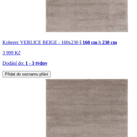
Koberec VERLICE BEIGE - 160x230
š
160 cm
h
230 cm
3 999 Kč
Dodání do:
1 - 3 týdny
Přidat do seznamu přání