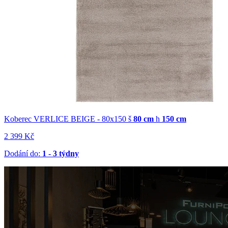
Koberec VERLICE BEIGE - 80x150
š
80 cm
h
150 cm
2 399 Kč
Dodání do:
1 - 3 týdny