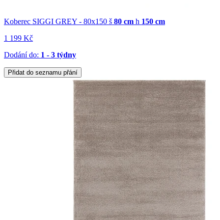
Koberec SIGGI GREY - 80x150
š
80 cm
h
150 cm
1 199 Kč
Dodání do:
1 - 3 týdny
Přidat do seznamu přání