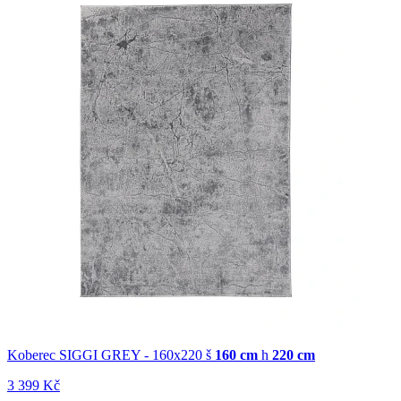
Koberec SIGGI GREY - 160x220
š
160 cm
h
220 cm
3 399 Kč