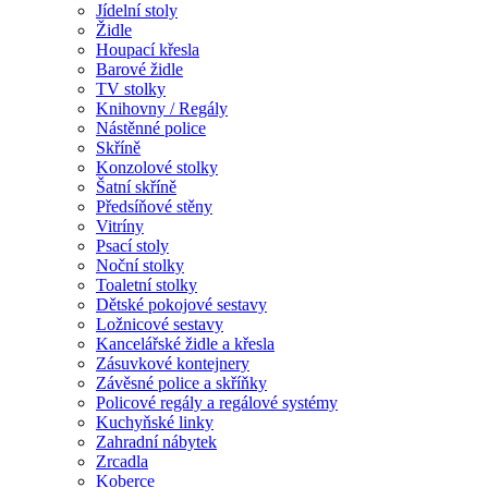
Jídelní stoly
Židle
Houpací křesla
Barové židle
TV stolky
Knihovny / Regály
Nástěnné police
Skříně
Konzolové stolky
Šatní skříně
Předsíňové stěny
Vitríny
Psací stoly
Noční stolky
Toaletní stolky
Dětské pokojové sestavy
Ložnicové sestavy
Kancelářské židle a křesla
Zásuvkové kontejnery
Závěsné police a skříňky
Policové regály a regálové systémy
Kuchyňské linky
Zahradní nábytek
Zrcadla
Koberce