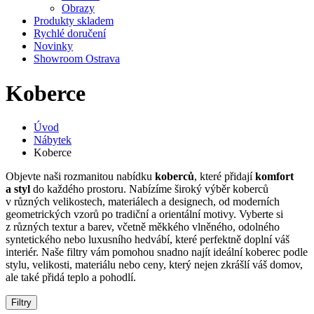
Obrazy
Produkty skladem
Rychlé doručení
Novinky
Showroom Ostrava
Koberce
Úvod
Nábytek
Koberce
Objevte naši rozmanitou nabídku
koberců
, které přidají
komfort
a styl
do každého prostoru. Nabízíme široký výběr koberců
v různých velikostech, materiálech a designech, od moderních
geometrických vzorů po tradiční a orientální motivy. Vyberte si
z různých textur a barev, včetně měkkého vlněného, odolného
syntetického nebo luxusního hedvábí, které perfektně doplní váš
interiér. Naše filtry vám pomohou snadno najít ideální koberec podle
stylu, velikosti, materiálu nebo ceny, který nejen zkrášlí váš domov,
ale také přidá teplo a pohodlí.
Filtry