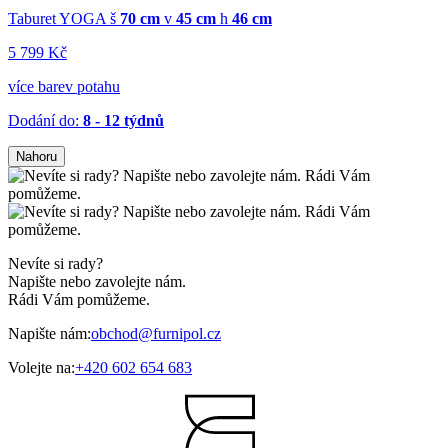
Taburet YOGA
š
70 cm
v
45 cm
h
46 cm
5 799 Kč
více barev potahu
Dodání do:
8 - 12 týdnů
Nahoru
Nevíte si rady?
Napište nebo zavolejte nám.
Rádi Vám pomůžeme.
Napište nám:
obchod@furnipol.cz
Volejte na:
+420 602 654 683