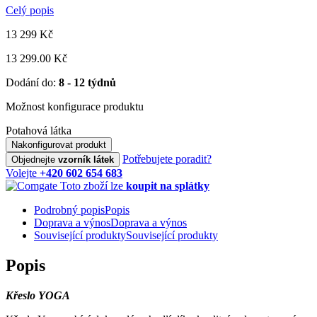
Celý popis
13 299
Kč
13 299.00 Kč
Dodání do:
8 - 12 týdnů
Možnost konfigurace produktu
Potahová látka
Nakonfigurovat produkt
Potřebujete poradit?
Objednejte
vzorník látek
Volejte
+420 602 654 683
Toto zboží lze
koupit na splátky
Podrobný popis
Popis
Doprava a výnos
Doprava a výnos
Související produkty
Související produkty
Popis
Křeslo YOGA