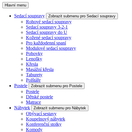
Hlavní menu
Sedací soupravy
Zobrazit submenu pro Sedací soupravy
Rohové sedací soupravy
Sedací soupravy 3-2-1
Sedací soupravy do U
Kožené sedací soupravy
Pro každodenní spaní
Modulové sedací soupravy
Pohovky
Lenošky
Křesla
Masážní křesla
Taburety
Polštáře
Postele
Zobrazit submenu pro Postele
Postele
Dětské postele
Matrace
Nábytek
Zobrazit submenu pro Nábytek
Obývací sestavy
Koupelnový nábytek
Konferenční stolky
Komody