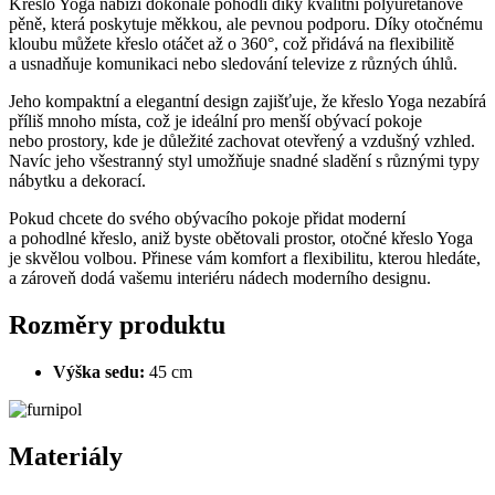
Křeslo Yoga nabízí dokonalé pohodlí díky kvalitní polyuretanové
pěně, která poskytuje měkkou, ale pevnou podporu. Díky otočnému
kloubu můžete křeslo otáčet až o 360°, což přidává na flexibilitě
a usnadňuje komunikaci nebo sledování televize z různých úhlů.
Jeho kompaktní a elegantní design zajišťuje, že křeslo Yoga nezabírá
příliš mnoho místa, což je ideální pro menší obývací pokoje
nebo prostory, kde je důležité zachovat otevřený a vzdušný vzhled.
Navíc jeho všestranný styl umožňuje snadné sladění s různými typy
nábytku a dekorací.
Pokud chcete do svého obývacího pokoje přidat moderní
a pohodlné křeslo, aniž byste obětovali prostor, otočné křeslo Yoga
je skvělou volbou. Přinese vám komfort a flexibilitu, kterou hledáte,
a zároveň dodá vašemu interiéru nádech moderního designu.
Rozměry produktu
Výška sedu:
45 cm
Materiály