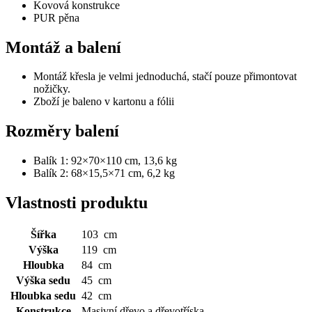
Kovová konstrukce
PUR pěna
Montáž a balení
Montáž křesla je velmi jednoduchá, stačí pouze přimontovat
nožičky.
Zboží je baleno v kartonu a fólii
Rozměry balení
Balík 1: 92×70×110 cm, 13,6 kg
Balík 2: 68×15,5×71 cm, 6,2 kg
Vlastnosti produktu
Šířka
103 cm
Výška
119 cm
Hloubka
84 cm
Výška sedu
45 cm
Hloubka sedu
42 cm
Konstrukce
Masivní dřevo a dřevotříska