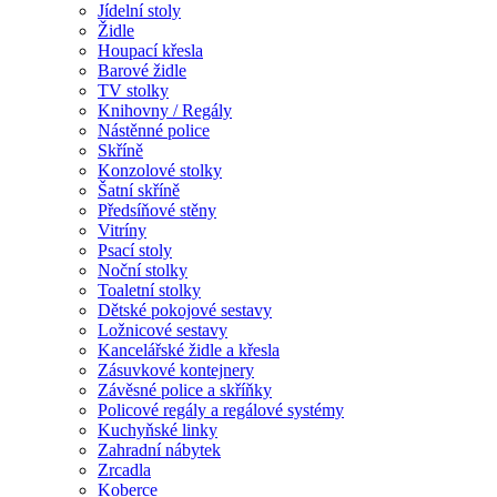
Jídelní stoly
Židle
Houpací křesla
Barové židle
TV stolky
Knihovny / Regály
Nástěnné police
Skříně
Konzolové stolky
Šatní skříně
Předsíňové stěny
Vitríny
Psací stoly
Noční stolky
Toaletní stolky
Dětské pokojové sestavy
Ložnicové sestavy
Kancelářské židle a křesla
Zásuvkové kontejnery
Závěsné police a skříňky
Policové regály a regálové systémy
Kuchyňské linky
Zahradní nábytek
Zrcadla
Koberce