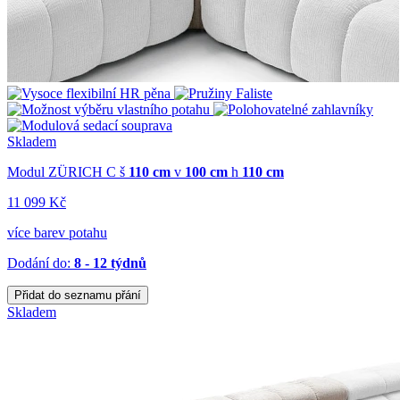
Skladem
Modul ZÜRICH C
š
110 cm
v
100 cm
h
110 cm
11 099 Kč
více barev potahu
Dodání do:
8 - 12 týdnů
Přidat do seznamu přání
Skladem