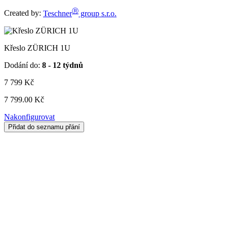
Ⓡ
Created by:
Teschner
group s.r.o.
Křeslo ZÜRICH 1U
Dodání do:
8 - 12 týdnů
7 799
Kč
7 799.00 Kč
Nakonfigurovat
Přidat do seznamu přání