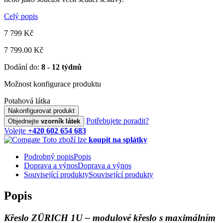
Celý popis
7 799
Kč
7 799.00 Kč
Dodání do:
8 - 12 týdnů
Možnost konfigurace produktu
Potahová látka
Nakonfigurovat produkt
Potřebujete poradit?
Objednejte
vzorník látek
Volejte
+420 602 654 683
Toto zboží lze
koupit na splátky
Podrobný popis
Popis
Doprava a výnos
Doprava a výnos
Související produkty
Související produkty
Popis
Křeslo ZÜRICH 1U – modulové křeslo s maximálním