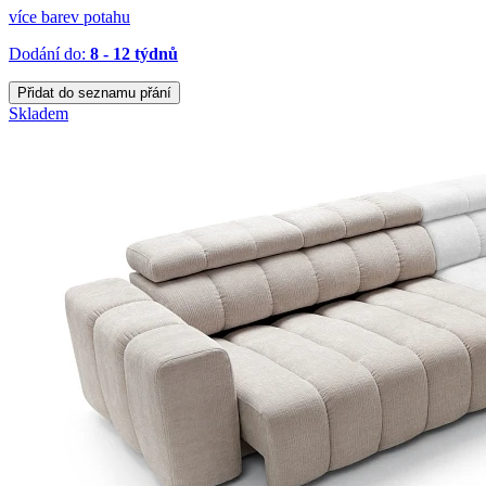
více barev potahu
Dodání do:
8 - 12 týdnů
Přidat do seznamu přání
Skladem