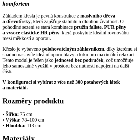
komfortem
Základem křesla je pevná konstrukce z
masivního dřeva
a dřevotřísky
, která zajišťuje stabilitu a dlouhou životnost. O
pohodlné sezení se stará kombinace
pružin faliste, PUR pěny
a vysoce elastické HR pěny
, která poskytuje ideální rovnováhu
mezi měkkostí a oporou.
Křeslo je vybaveno
polohovatelným záhlavníkem
, díky kterému si
snadno nastavíte ideální oporu hlavy a krku pro maximální relaxaci.
Tento modul je řešen jako
jednosed bez područek
, což umožňuje
jeho samostatné využití v prostoru bez nutnosti napojení na další
části.
V konfiguraci si vybírat z více než 300 potahových látek
a materiálů.
Rozměry produktu
•
Šířka:
75 cm
•
Výška:
78–100 cm
•
Hloubka:
113 cm
Materiály