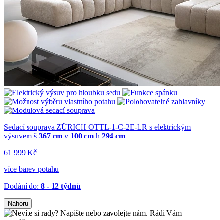
Sedací souprava ZÜRICH OTTL-1-C-2E-LR s elektrickým
výsuvem
š
367 cm
v
100 cm
h
294 cm
61 999 Kč
více barev potahu
Dodání do:
8 - 12 týdnů
Nahoru