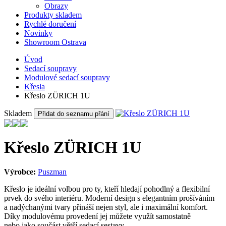
Obrazy
Produkty skladem
Rychlé doručení
Novinky
Showroom Ostrava
Úvod
Sedací soupravy
Modulové sedací soupravy
Křesla
Křeslo ZÜRICH 1U
Skladem
Přidat do seznamu přání
Křeslo ZÜRICH 1U
Výrobce:
Puszman
Křeslo je ideální volbou pro ty, kteří hledají pohodlný a flexibilní
prvek do svého interiéru. Moderní design s elegantním prošíváním
a nadýchanými tvary přináší nejen styl, ale i maximální komfort.
Díky modulovému provedení jej můžete využít samostatně
nebo jako součást větší sedací sestavy.