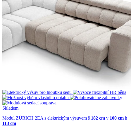
Skladem
Modul ZÜRICH 2EA s elektrickým výsuvem
š
182 cm
v
100 cm
h
113 cm