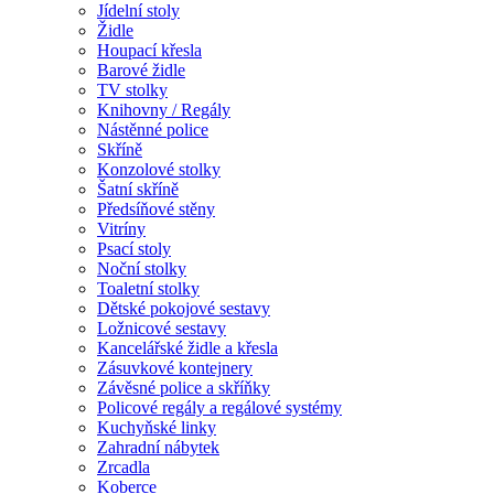
Jídelní stoly
Židle
Houpací křesla
Barové židle
TV stolky
Knihovny / Regály
Nástěnné police
Skříně
Konzolové stolky
Šatní skříně
Předsíňové stěny
Vitríny
Psací stoly
Noční stolky
Toaletní stolky
Dětské pokojové sestavy
Ložnicové sestavy
Kancelářské židle a křesla
Zásuvkové kontejnery
Závěsné police a skříňky
Policové regály a regálové systémy
Kuchyňské linky
Zahradní nábytek
Zrcadla
Koberce