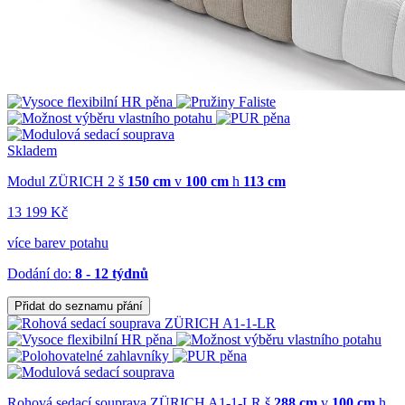
Skladem
Modul ZÜRICH 2
š
150 cm
v
100 cm
h
113 cm
13 199 Kč
více barev potahu
Dodání do:
8 - 12 týdnů
Přidat do seznamu přání
Rohová sedací souprava ZÜRICH A1-1-LR
š
288 cm
v
100 cm
h