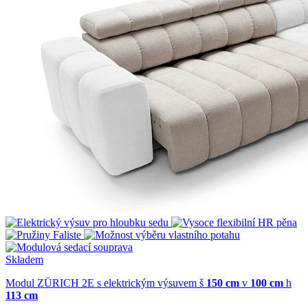
Skladem
Modul ZÜRICH 2E s elektrickým výsuvem
š
150 cm
v
100 cm
h
113 cm