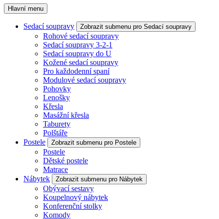
Hlavní menu
Sedací soupravy
Zobrazit submenu pro Sedací soupravy
Rohové sedací soupravy
Sedací soupravy 3-2-1
Sedací soupravy do U
Kožené sedací soupravy
Pro každodenní spaní
Modulové sedací soupravy
Pohovky
Lenošky
Křesla
Masážní křesla
Taburety
Polštáře
Postele
Zobrazit submenu pro Postele
Postele
Dětské postele
Matrace
Nábytek
Zobrazit submenu pro Nábytek
Obývací sestavy
Koupelnový nábytek
Konferenční stolky
Komody