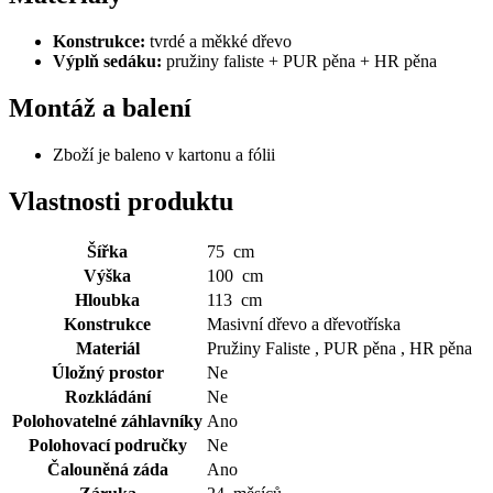
Konstrukce:
tvrdé a měkké dřevo
Výplň sedáku:
pružiny faliste + PUR pěna + HR pěna
Montáž a balení
Zboží je baleno v kartonu a fólii
Vlastnosti produktu
Šířka
75 cm
Výška
100 cm
Hloubka
113 cm
Konstrukce
Masivní dřevo a dřevotříska
Materiál
Pružiny Faliste , PUR pěna , HR pěna
Úložný prostor
Ne
Rozkládání
Ne
Polohovatelné záhlavníky
Ano
Polohovací područky
Ne
Čalouněná záda
Ano