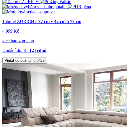
Taburet ZÜRICH
š
77 cm
v
42 cm
h
77 cm
4 999 Kč
více barev potahu
Dodání do:
8 - 12 týdnů
Přidat do seznamu přání