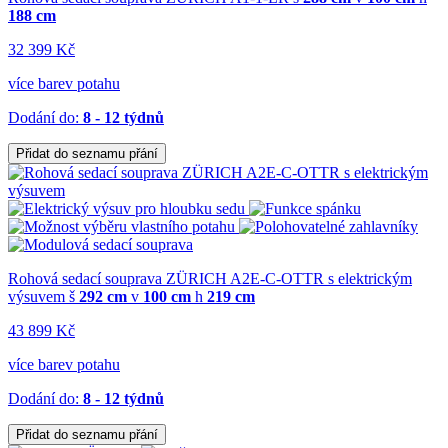
188 cm
32 399 Kč
více barev potahu
Dodání do:
8 - 12 týdnů
Přidat do seznamu přání
Rohová sedací souprava ZÜRICH A2E-C-OTTR s elektrickým
výsuvem
š
292 cm
v
100 cm
h
219 cm
43 899 Kč
více barev potahu
Dodání do:
8 - 12 týdnů
Přidat do seznamu přání