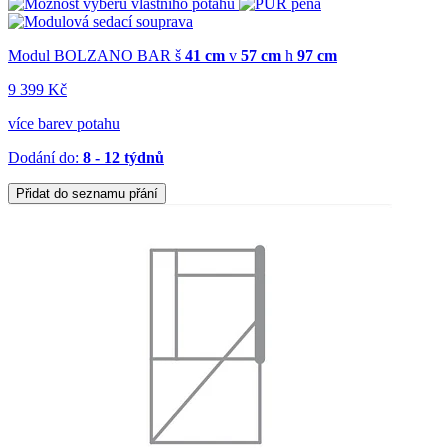
Modul BOLZANO BAR
š
41 cm
v
57 cm
h
97 cm
9 399 Kč
více barev potahu
Dodání do:
8 - 12 týdnů
Přidat do seznamu přání