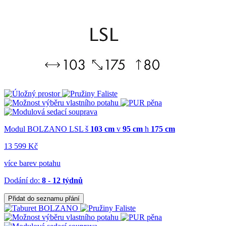
Modul BOLZANO LSL
š
103 cm
v
95 cm
h
175 cm
13 599 Kč
více barev potahu
Dodání do:
8 - 12 týdnů
Přidat do seznamu přání