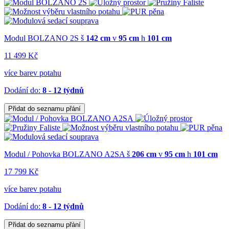
Modul BOLZANO 2S
š
142 cm
v
95 cm
h
101 cm
11 499 Kč
více barev potahu
Dodání do:
8 - 12 týdnů
Přidat do seznamu přání
Modul / Pohovka BOLZANO A2SA
š
206 cm
v
95 cm
h
101 cm
17 799 Kč
více barev potahu
Dodání do:
8 - 12 týdnů
Přidat do seznamu přání