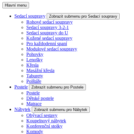
Hlavní menu
Sedací soupravy
Zobrazit submenu pro Sedací soupravy
Rohové sedací soupravy
Sedací soupravy 3-2-1
Sedací soupravy do U
Kožené sedací soupravy
Pro každodenní spaní
Modulové sedací soupravy
Pohovky
Lenošky
Křesla
Masážní křesla
Taburety
Polštáře
Postele
Zobrazit submenu pro Postele
Postele
Dětské postele
Matrace
Nábytek
Zobrazit submenu pro Nábytek
Obývací sestavy
Koupelnový nábytek
Konferenční stolky
Komody