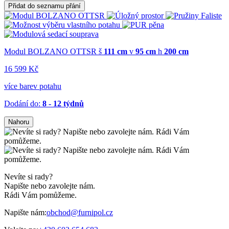
Přidat do seznamu přání
Modul BOLZANO OTTSR
š
111 cm
v
95 cm
h
200 cm
16 599 Kč
více barev potahu
Dodání do:
8 - 12 týdnů
Nahoru
Nevíte si rady?
Napište nebo zavolejte nám.
Rádi Vám pomůžeme.
Napište nám:
obchod@furnipol.cz