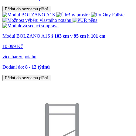
Přidat do seznamu přání
Modul BOLZANO A1S
š
103 cm
v
95 cm
h
101 cm
10 099 Kč
více barev potahu
Dodání do:
8 - 12 týdnů
Přidat do seznamu přání