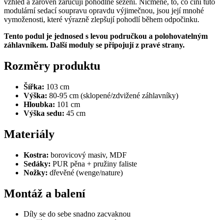
vzhled a zároveň zaručují pohodlné sezení. Nicméně, to, co činí tuto
modulární sedací soupravu opravdu výjimečnou, jsou její mnohé
vymoženosti, které výrazně zlepšují pohodlí během odpočinku.
Tento podul je jednosed s levou područkou a polohovatelným
záhlavníkem. Další moduly se připojují z pravé strany.
Rozměry produktu
Šířka:
103 cm
Výška:
80-95 cm (sklopené/zdvižené záhlavníky)
Hloubka:
101 cm
Výška sedu:
45 cm
Materiály
Kostra:
borovicový masiv, MDF
Sedáky:
PUR pěna + pružiny faliste
Nožky:
dřevěné (wenge/nature)
Montáž a balení
Díly se do sebe snadno zacvaknou