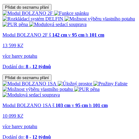
Přidat do seznamu přání
Modul BOLZANO 2F
š
142 cm
v
95 cm
h
101 cm
13 599 Kč
více barev potahu
Dodání do:
8 - 12 týdnů
Přidat do seznamu přání
Modul BOLZANO 1SA
š
103 cm
v
95 cm
h
101 cm
10 099 Kč
více barev potahu
Dodání do:
8 - 12 týdnů