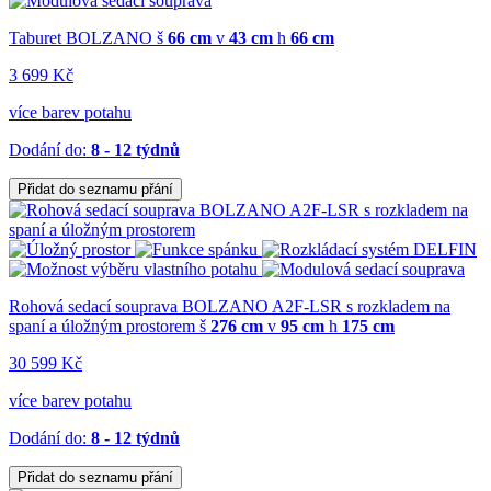
Taburet BOLZANO
š
66 cm
v
43 cm
h
66 cm
3 699 Kč
více barev potahu
Dodání do:
8 - 12 týdnů
Přidat do seznamu přání
Rohová sedací souprava BOLZANO A2F-LSR s rozkladem na
spaní a úložným prostorem
š
276 cm
v
95 cm
h
175 cm
30 599 Kč
více barev potahu
Dodání do:
8 - 12 týdnů
Přidat do seznamu přání