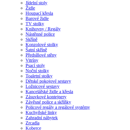
Jídelní stoly
Židle
Houpací křesla
Barové židle
TV stolky
Knihovny / Regály
Nástěnné police
Skříně
Konzolové stolky
Šatní skříně
Předsíňové stěny
Vitríny
Psací stoly
Noční stolky
Toaletní stolky
Dětské pokojové sestavy
Ložnicové sestavy
Kancelářské židle a křesla
Zásuvkové kontejnery
Závěsné police a skříňky
Policové regály a regálové systémy
Kuchyňské linky
Zahradní nábytek
Zrcadla
Koberce