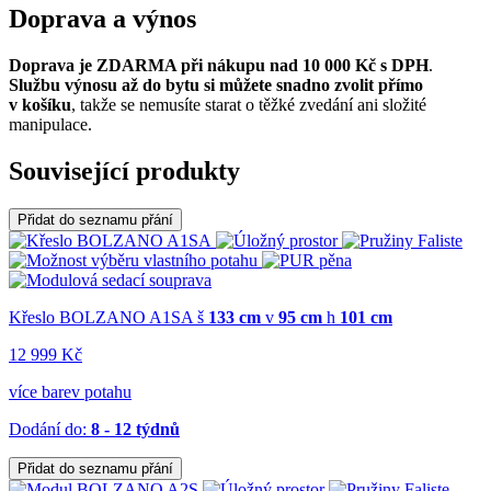
Doprava a výnos
Doprava je ZDARMA při nákupu nad 10 000 Kč s DPH
.
Službu výnosu až do bytu si můžete snadno zvolit přímo
v košíku
, takže se nemusíte starat o těžké zvedání ani složité
manipulace.
Související produkty
Přidat do seznamu přání
Křeslo BOLZANO A1SA
š
133 cm
v
95 cm
h
101 cm
12 999 Kč
více barev potahu
Dodání do:
8 - 12 týdnů
Přidat do seznamu přání