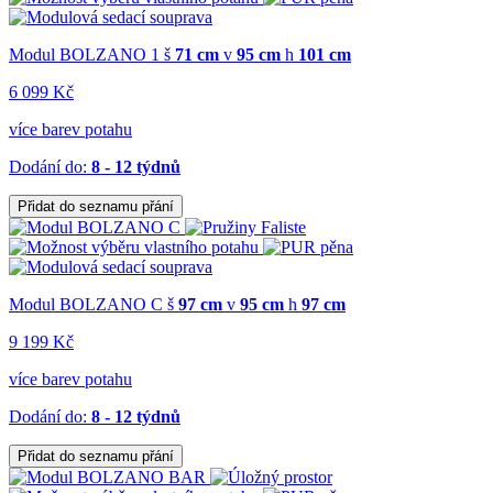
Modul BOLZANO 1
š
71 cm
v
95 cm
h
101 cm
6 099 Kč
více barev potahu
Dodání do:
8 - 12 týdnů
Přidat do seznamu přání
Modul BOLZANO C
š
97 cm
v
95 cm
h
97 cm
9 199 Kč
více barev potahu
Dodání do:
8 - 12 týdnů
Přidat do seznamu přání