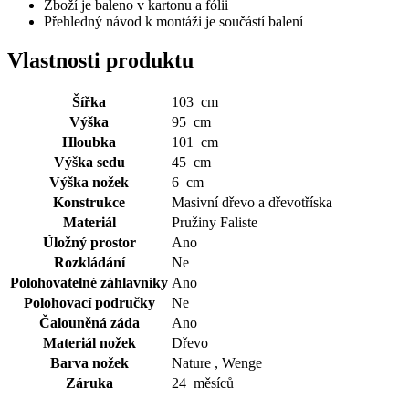
Zboží je baleno v kartonu a fólii
Přehledný návod k montáži je součástí balení
Vlastnosti produktu
Šířka
103 cm
Výška
95 cm
Hloubka
101 cm
Výška sedu
45 cm
Výška nožek
6 cm
Konstrukce
Masivní dřevo a dřevotříska
Materiál
Pružiny Faliste
Úložný prostor
Ano
Rozkládání
Ne
Polohovatelné záhlavníky
Ano
Polohovací područky
Ne
Čalouněná záda
Ano
Materiál nožek
Dřevo
Barva nožek
Nature , Wenge
Záruka
24 měsíců