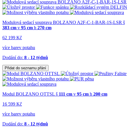
Modulová sedací souprava BOLZANO A2F-C-1-BAR-1S-LSR
š
383 cm
v
95 cm
h
270 cm
62 199 Kč
více barev potahu
Dodání do:
8 - 12 týdnů
Přidat do seznamu přání
Modul BOLZANO OTTSL
š
111 cm
v
95 cm
h
200 cm
16 599 Kč
více barev potahu
Dodání do:
8 - 12 týdnů