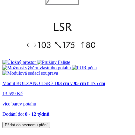
Modul BOLZANO LSR
š
103 cm
v
95 cm
h
175 cm
13 599 Kč
více barev potahu
Dodání do:
8 - 12 týdnů
Přidat do seznamu přání