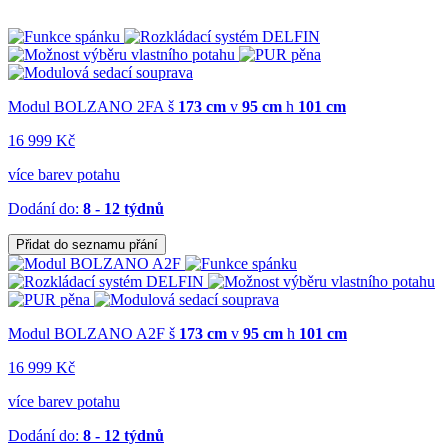
Modul BOLZANO 2FA
š
173 cm
v
95 cm
h
101 cm
16 999 Kč
více barev potahu
Dodání do:
8 - 12 týdnů
Přidat do seznamu přání
Modul BOLZANO A2F
š
173 cm
v
95 cm
h
101 cm
16 999 Kč
více barev potahu
Dodání do:
8 - 12 týdnů