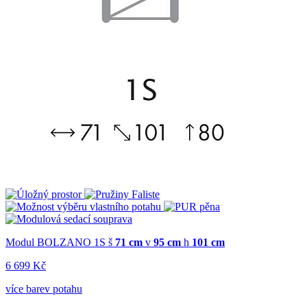
Modul BOLZANO 1S
š
71 cm
v
95 cm
h
101 cm
6 699 Kč
více barev potahu