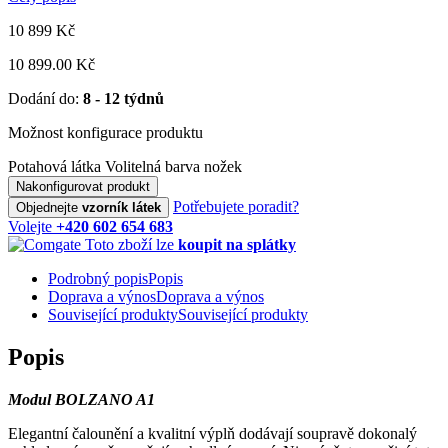
10 899
Kč
10 899.00 Kč
Dodání do:
8 - 12 týdnů
Možnost konfigurace produktu
Potahová látka
Volitelná barva nožek
Nakonfigurovat produkt
Potřebujete poradit?
Objednejte
vzorník látek
Volejte
+420 602 654 683
Toto zboží lze
koupit na splátky
Podrobný popis
Popis
Doprava a výnos
Doprava a výnos
Související produkty
Související produkty
Popis
Modul BOLZANO A1
Elegantní čalounění a kvalitní výplň dodávají soupravě dokonalý