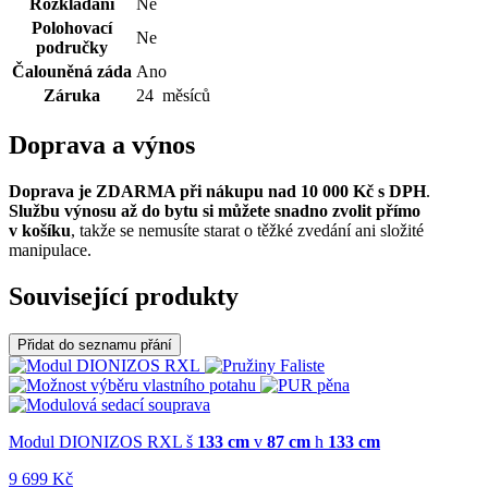
Rozkládání
Ne
Polohovací
Ne
područky
Čalouněná záda
Ano
Záruka
24 měsíců
Doprava a výnos
Doprava je ZDARMA při nákupu nad 10 000 Kč s DPH
.
Službu výnosu až do bytu si můžete snadno zvolit přímo
v košíku
, takže se nemusíte starat o těžké zvedání ani složité
manipulace.
Související produkty
Přidat do seznamu přání
Modul DIONIZOS RXL
š
133 cm
v
87 cm
h
133 cm
9 699 Kč