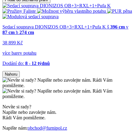
Sedací souprava DIONIZOS OB+3+RXL+1+Pufa K
š
396 cm
v
87 cm
h
274 cm
38 899 Kč
více barev potahu
Dodání do:
8 - 12 týdnů
Nahoru
Nevíte si rady?
Napište nebo zavolejte nám.
Rádi Vám pomůžeme.
Napište nám:
obchod@furnipol.cz