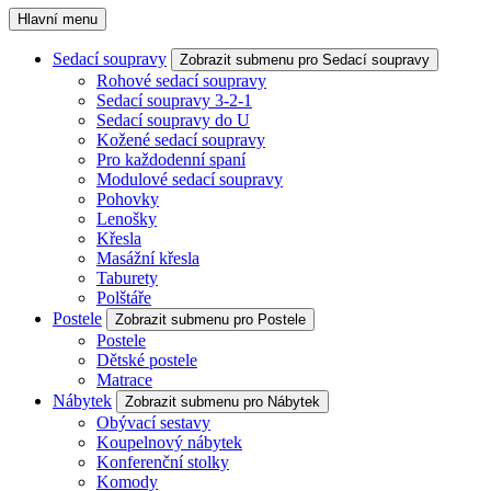
Hlavní menu
Sedací soupravy
Zobrazit submenu pro Sedací soupravy
Rohové sedací soupravy
Sedací soupravy 3-2-1
Sedací soupravy do U
Kožené sedací soupravy
Pro každodenní spaní
Modulové sedací soupravy
Pohovky
Lenošky
Křesla
Masážní křesla
Taburety
Polštáře
Postele
Zobrazit submenu pro Postele
Postele
Dětské postele
Matrace
Nábytek
Zobrazit submenu pro Nábytek
Obývací sestavy
Koupelnový nábytek
Konferenční stolky
Komody