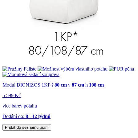
Modul DIONIZOS 1KP
š
80 cm
v
87 cm
h
108 cm
5 599 Kč
více barev potahu
Dodání do:
8 - 12 týdnů
Přidat do seznamu přání