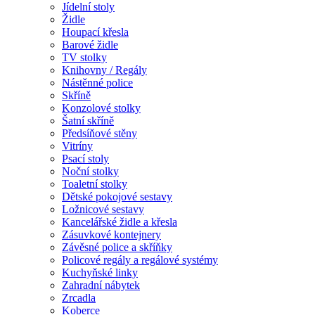
Jídelní stoly
Židle
Houpací křesla
Barové židle
TV stolky
Knihovny / Regály
Nástěnné police
Skříně
Konzolové stolky
Šatní skříně
Předsíňové stěny
Vitríny
Psací stoly
Noční stolky
Toaletní stolky
Dětské pokojové sestavy
Ložnicové sestavy
Kancelářské židle a křesla
Zásuvkové kontejnery
Závěsné police a skříňky
Policové regály a regálové systémy
Kuchyňské linky
Zahradní nábytek
Zrcadla
Koberce