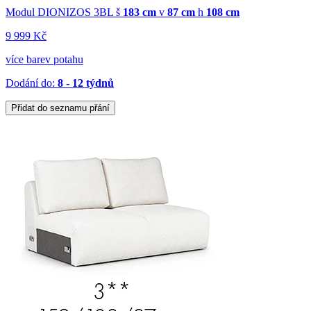
Modul DIONIZOS 3BL
š
183 cm
v
87 cm
h
108 cm
9 999 Kč
více barev potahu
Dodání do:
8 - 12 týdnů
Přidat do seznamu přání