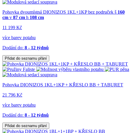
Pohovka dvoumístná DIONIZOS 1KL+1KP bez područek
š
160
cm
v
87 cm
h
108 cm
11 199 Kč
více barev potahu
Dodání do:
8 - 12 týdnů
Přidat do seznamu přání
Pohovka DIONIZOS 1KL+1KP + KŘESLO BB + TABURET
21 796 Kč
více barev potahu
Dodání do:
8 - 12 týdnů
Přidat do seznamu přání