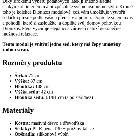
Díky širokému výběru potahových látek ji snadno sladíte
s jakýmkoli interiérem a přizpůsobíte svému osobnímu stylu. Kromě
toho je kolekce Dionizos modulová, což vám umožňuje vytvořit
sedačku přesně podle vašich představ a potřeb. Dopřejte si ten luxus
a pohodlí, které si zasloužíte, a doplňte svůj domov pohovkou
Dionizos, která vyzařuje eleganci a zároveň nabízí nekonečné
možnosti relaxace.
Tento modul je vnitřní jedno-sed, který má čepy umístěny
z obou stran.
Rozměry produktu
Šířka:
75 cm
Výška:
87 cm
Hloubka:
108 cm
Výška sedu:
42 cm
Hloubka sedu:
61/81 cm (s polštáři/bez)
Materiály
Kostra:
masivní dřevo a dřevotříska
Sedáky:
PUR pěna T30 + pružiny faliste
Opěradla:
silikonová výplň