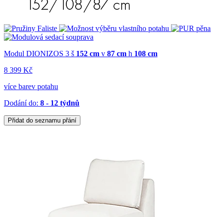
Modul DIONIZOS 3
š
152 cm
v
87 cm
h
108 cm
8 399 Kč
více barev potahu
Dodání do:
8 - 12 týdnů
Přidat do seznamu přání