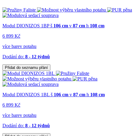
Modul DIONIZOS 1BP
š
106 cm
v
87 cm
h
108 cm
6 899 Kč
více barev potahu
Dodání do:
8 - 12 týdnů
Přidat do seznamu přání
Modul DIONIZOS 1BL
š
106 cm
v
87 cm
h
108 cm
6 899 Kč
více barev potahu
Dodání do:
8 - 12 týdnů