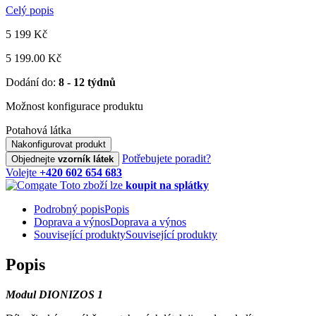
Celý popis
5 199
Kč
5 199.00 Kč
Dodání do:
8 - 12 týdnů
Možnost konfigurace produktu
Potahová látka
Nakonfigurovat produkt
Potřebujete poradit?
Objednejte
vzorník látek
Volejte
+420 602 654 683
Toto zboží lze
koupit na splátky
Podrobný popis
Popis
Doprava a výnos
Doprava a výnos
Související produkty
Související produkty
Popis
Modul DIONIZOS 1