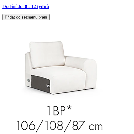
Dodání do:
8 - 12 týdnů
Přidat do seznamu přání