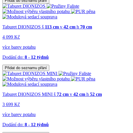
Přidat do seznamu přání
Taburet DIONIZOS
š
113 cm
v
42 cm
h
70 cm
4 099 Kč
více barev potahu
Dodání do:
8 - 12 týdnů
Přidat do seznamu přání
Taburet DIONIZOS MINI
š
72 cm
v
42 cm
h
52 cm
3 699 Kč
více barev potahu
Dodání do:
8 - 12 týdnů