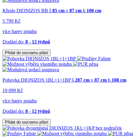
Křeslo DIONIZOS BB
š
85 cm
v
87 cm
h
108 cm
5 799 Kč
více barev potahu
Dodání do:
8 - 12 týdnů
Přidat do seznamu přání
Pohovka DIONIZOS 1BL+1+1BP
š
287 cm
v
87 cm
h
108 cm
19 099 Kč
více barev potahu
Dodání do:
8 - 12 týdnů
Přidat do seznamu přání