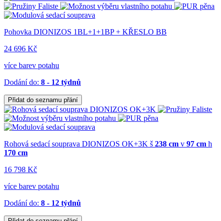
Pohovka DIONIZOS 1BL+1+1BP + KŘESLO BB
24 696 Kč
více barev potahu
Dodání do:
8 - 12 týdnů
Přidat do seznamu přání
Rohová sedací souprava DIONIZOS OK+3K
š
238 cm
v
97 cm
h
170 cm
16 798 Kč
více barev potahu
Dodání do:
8 - 12 týdnů
Přidat do seznamu přání