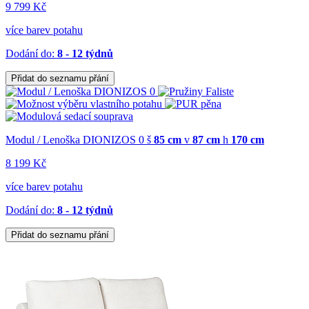
9 799 Kč
více barev potahu
Dodání do:
8 - 12 týdnů
Přidat do seznamu přání
Modul / Lenoška DIONIZOS 0
š
85 cm
v
87 cm
h
170 cm
8 199 Kč
více barev potahu
Dodání do:
8 - 12 týdnů
Přidat do seznamu přání