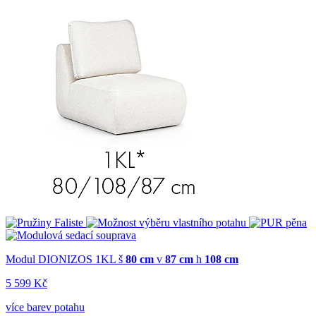
Modul DIONIZOS 1KL
š
80 cm
v
87 cm
h
108 cm
5 599 Kč
více barev potahu