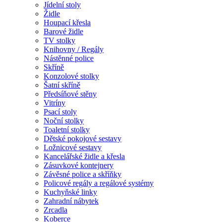
Jídelní stoly
Židle
Houpací křesla
Barové židle
TV stolky
Knihovny / Regály
Nástěnné police
Skříně
Konzolové stolky
Šatní skříně
Předsíňové stěny
Vitríny
Psací stoly
Noční stolky
Toaletní stolky
Dětské pokojové sestavy
Ložnicové sestavy
Kancelářské židle a křesla
Zásuvkové kontejnery
Závěsné police a skříňky
Policové regály a regálové systémy
Kuchyňské linky
Zahradní nábytek
Zrcadla
Koberce