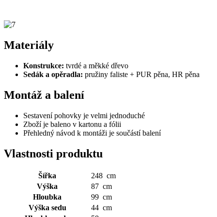
Materiály
Konstrukce:
tvrdé a měkké dřevo
Sedák a opěradla:
pružiny faliste + PUR pěna, HR pěna
Montáž a balení
Sestavení pohovky je velmi jednoduché
Zboží je baleno v kartonu a fólii
Přehledný návod k montáži je součástí balení
Vlastnosti produktu
Šířka
248 cm
Výška
87 cm
Hloubka
99 cm
Výška sedu
44 cm