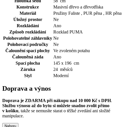
Hloubka sedu
58 cm
Konstrukce
Masivní dřevo a dřevotříska
Materiál
Pružiny Faliste , PUR pěna , HR pěna
Úložný prostor
Ne
Rozkládání
Ano
Způsob rozkládání
Rozklad PUMA
Polohovatelné záhlavníky
Ne
Polohovací područky
Ne
Čalounění spací plochy
Ve zvoleném potahu
Čalouněná záda
Ano
Spací plocha
145 x 196 cm
Záruka
24 měsíců
Styl
Moderní
Doprava a výnos
Doprava je ZDARMA při nákupu nad 10 000 Kč s DPH
.
Službu výnosu až do bytu si můžete snadno zvolit přímo
v košíku
, takže se nemusíte starat o těžké zvedání ani složité
manipulace.
Nahoru