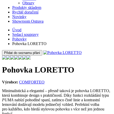
Obrazy
Produkty skladem
Rychlé doručení
Novinky
Showroom Ostrava
Úvod
Sedací soupravy
Pohovky
Pohovka LORETTO
Přidat do seznamu přání
Pohovka LORETTO
Výrobce:
COMFORTEO
Minimalistická a elegantní – přesně taková je pohovka LORETTO,
která kombinuje design s praktičností. Díky funkci rozkládání typu
PUMA
nabízí pohodlné spaní, zatímco čisté linie a kontrastní
lemování dodávají modelu jedinečný vzhled. Perfektní volba
pro každého, kdo hledá stylovou pohovku s více než jen jednou
funkcí.