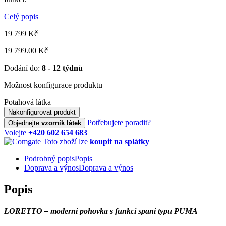
Celý popis
19 799
Kč
19 799.00 Kč
Dodání do:
8 - 12 týdnů
Možnost konfigurace produktu
Potahová látka
Nakonfigurovat produkt
Potřebujete poradit?
Objednejte
vzorník látek
Volejte
+420 602 654 683
Toto zboží lze
koupit na splátky
Podrobný popis
Popis
Doprava a výnos
Doprava a výnos
Popis
LORETTO – moderní pohovka s funkcí spaní typu PUMA