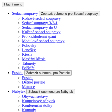
Hlavní menu
Sedací soupravy
Zobrazit submenu pro Sedací soupravy
Rohové sedací soupravy
Sedací soupravy 3-2-1
Sedací soupravy do U
Kožené sedací soupravy
Pro každodenní spaní
Modulové sedací soupravy
Pohovky
Lenošky
Křesla
Masážní křesla
Taburety
Polštáře
Postele
Zobrazit submenu pro Postele
Postele
Dětské postele
Matrace
Nábytek
Zobrazit submenu pro Nábytek
Obývací sestavy
Koupelnový nábytek
Konferenční stolky
Komody