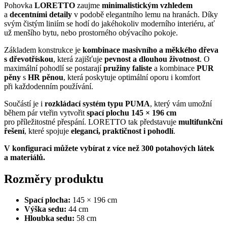
Pohovka
LORETTO
zaujme
minimalistickým vzhledem
a
decentními detaily
v podobě elegantního lemu na hranách. Díky
svým čistým liniím se hodí do jakéhokoliv moderního interiéru, ať
už menšího bytu, nebo prostorného obývacího pokoje.
Základem konstrukce je
kombinace masivního a měkkého dřeva
s dřevotřískou
, která zajišťuje
pevnost a dlouhou životnost
. O
maximální pohodlí se postarají
pružiny faliste
a kombinace
PUR
pěny
s
HR pěnou
, která poskytuje optimální oporu i komfort
při každodenním používání.
Součástí je i
rozkládací systém typu PUMA
, který vám umožní
během pár vteřin vytvořit
spací plochu 145 × 196 cm
pro příležitostné přespání. LORETTO tak představuje
multifunkční
řešení
, které spojuje
eleganci, praktičnost i pohodlí
.
V konfiguraci můžete vybírat z více než 300 potahových látek
a materiálů.
Rozměry produktu
Spací plocha:
145 × 196 cm
Výška sedu:
44 cm
Hloubka sedu:
58 cm