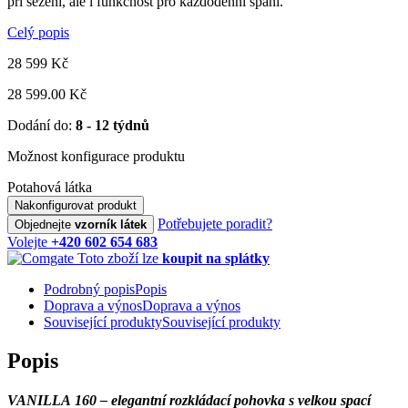
při sezení, ale i funkčnost pro každodenní spaní.
Celý popis
28 599
Kč
28 599.00 Kč
Dodání do:
8 - 12 týdnů
Možnost konfigurace produktu
Potahová látka
Nakonfigurovat produkt
Potřebujete poradit?
Objednejte
vzorník látek
Volejte
+420 602 654 683
Toto zboží lze
koupit na splátky
Podrobný popis
Popis
Doprava a výnos
Doprava a výnos
Související produkty
Související produkty
Popis
VANILLA 160 – elegantní rozkládací pohovka s velkou spací