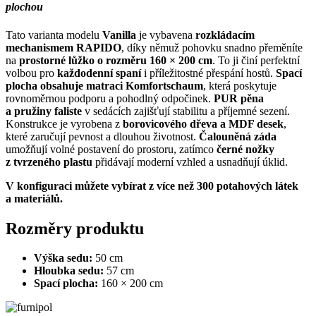
plochou
Tato varianta modelu
Vanilla
je vybavena
rozkládacím
mechanismem RAPIDO
, díky němuž pohovku snadno přeměníte
na
prostorné lůžko o rozměru 160 × 200 cm
. To ji činí perfektní
volbou pro
každodenní spaní
i příležitostné přespání hostů.
Spací
plocha obsahuje matraci Komfortschaum
, která poskytuje
rovnoměrnou podporu a pohodlný odpočinek.
PUR pěna
a pružiny faliste
v sedácích zajišťují stabilitu a příjemné sezení.
Konstrukce je vyrobena z
borovicového dřeva a MDF desek
,
které zaručují pevnost a dlouhou životnost.
Čalouněná záda
umožňují volné postavení do prostoru, zatímco
černé nožky
z tvrzeného plastu
přidávají moderní vzhled a usnadňují úklid.
V konfiguraci můžete vybírat z více než 300 potahových látek
a materiálů.
Rozměry produktu
Výška sedu:
50 cm
Hloubka sedu:
57 cm
Spací plocha:
160 × 200 cm