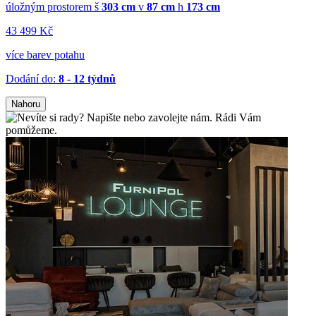
úložným prostorem
š
303 cm
v
87 cm
h
173 cm
43 499 Kč
více barev potahu
Dodání do:
8 - 12 týdnů
Nahoru