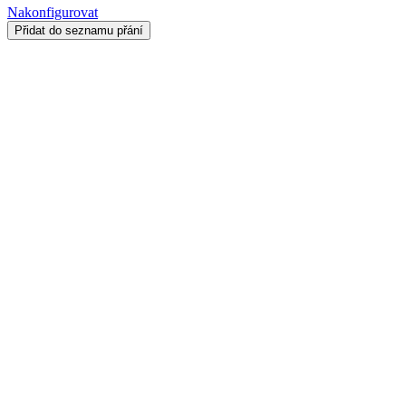
Nakonfigurovat
Přidat do seznamu přání