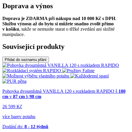
Doprava a výnos
Doprava je ZDARMA při nákupu nad 10 000 Kč s DPH
.
Službu výnosu až do bytu si můžete snadno zvolit přímo
v košíku
, takže se nemusíte starat o těžké zvedání ani složité
manipulace.
Související produkty
Přidat do seznamu přání
Pohovka dvoumístná VANILLA 120 s rozkladem RAPIDO
š
180
cm
v
87 cm
h
98 cm
26 599 Kč
více barev potahu
Dodání do:
8 - 12 týdnů