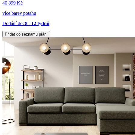
40 899 Kč
více barev potahu
Dodání do:
8 - 12 týdnů
Přidat do seznamu přání