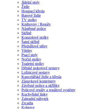
Jídelní stoly
Židle
Houpací křesla
Barové židle
TV stolky
Knihovny / Regály
Nástěnné police
Skříně
Konzolové stolky
Šatní skříně
Předsíňové stěny
Vitríny
Psací stoly
Noční stolky
Toaletní stolky
Dětské pokojové sestavy
Ložnicové sestavy
Kancelářské židle a křesla
Zásuvkové kontejnery
Závěsné police a skříňky
Policové regály a regálové systémy
Kuchyňské linky
Zahradní nábytek
Zrcadla
Koberce