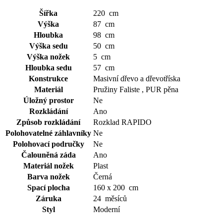
Šířka
220 cm
Výška
87 cm
Hloubka
98 cm
Výška sedu
50 cm
Výška nožek
5 cm
Hloubka sedu
57 cm
Konstrukce
Masivní dřevo a dřevotříska
Materiál
Pružiny Faliste , PUR pěna
Úložný prostor
Ne
Rozkládání
Ano
Způsob rozkládání
Rozklad RAPIDO
Polohovatelné záhlavníky
Ne
Polohovací područky
Ne
Čalouněná záda
Ano
Materiál nožek
Plast
Barva nožek
Černá
Spací plocha
160 x 200 cm
Záruka
24 měsíců
Styl
Moderní