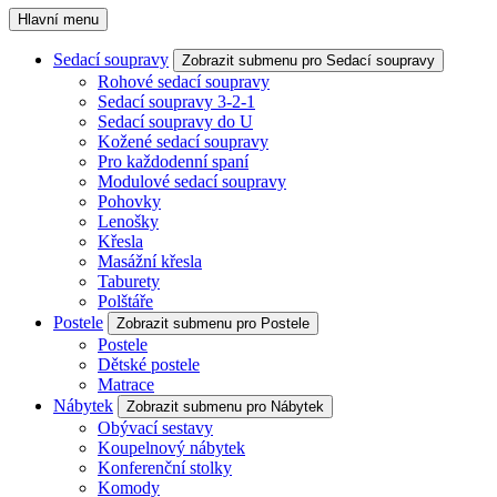
Hlavní menu
Sedací soupravy
Zobrazit submenu pro Sedací soupravy
Rohové sedací soupravy
Sedací soupravy 3-2-1
Sedací soupravy do U
Kožené sedací soupravy
Pro každodenní spaní
Modulové sedací soupravy
Pohovky
Lenošky
Křesla
Masážní křesla
Taburety
Polštáře
Postele
Zobrazit submenu pro Postele
Postele
Dětské postele
Matrace
Nábytek
Zobrazit submenu pro Nábytek
Obývací sestavy
Koupelnový nábytek
Konferenční stolky
Komody