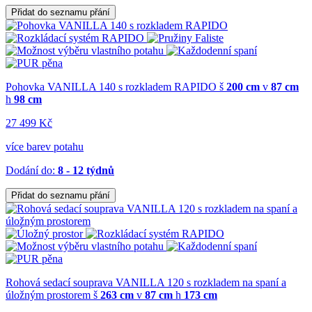
Přidat do seznamu přání
Pohovka VANILLA 140 s rozkladem RAPIDO
š
200 cm
v
87 cm
h
98 cm
27 499 Kč
více barev potahu
Dodání do:
8 - 12 týdnů
Přidat do seznamu přání
Rohová sedací souprava VANILLA 120 s rozkladem na spaní a
úložným prostorem
š
263 cm
v
87 cm
h
173 cm