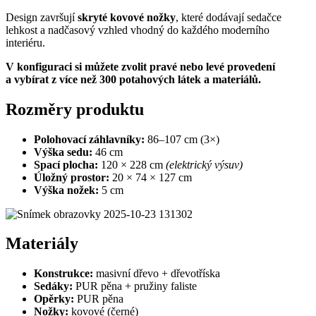
Design završují
skryté kovové nožky
, které dodávají sedačce
lehkost a nadčasový vzhled vhodný do každého moderního
interiéru.
V konfiguraci si můžete zvolit pravé nebo levé provedení
a vybírat z více než 300 potahových látek a materiálů.
Rozměry produktu
Polohovací záhlavníky:
86–107 cm (3×)
Výška sedu:
46 cm
Spací plocha:
120 × 228 cm
(elektrický výsuv)
Úložný prostor:
20 × 74 × 127 cm
Výška nožek:
5 cm
Materiály
Konstrukce:
masivní dřevo + dřevotříska
Sedáky:
PUR pěna + pružiny faliste
Opěrky:
PUR pěna
Nožky:
kovové (černé)