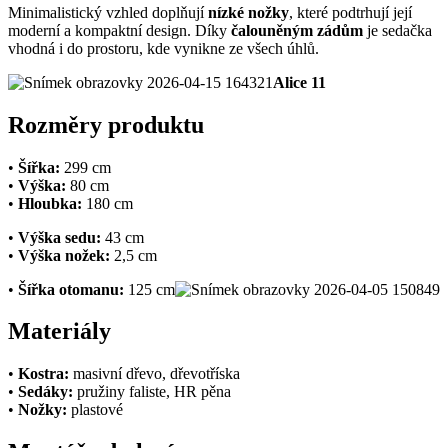
Minimalistický vzhled doplňují
nízké nožky
, které podtrhují její
moderní a kompaktní design. Díky
čalouněným zádům
je sedačka
vhodná i do prostoru, kde vynikne ze všech úhlů.
Alice 11
Rozměry produktu
•
Šířka:
299 cm
•
Výška:
80 cm
•
Hloubka:
180 cm
•
Výška sedu:
43 cm
•
Výška nožek:
2,5 cm
•
Šířka otomanu:
125 cm
Materiály
•
Kostra:
masivní dřevo, dřevotříska
•
Sedáky:
pružiny faliste, HR pěna
•
Nožky:
plastové