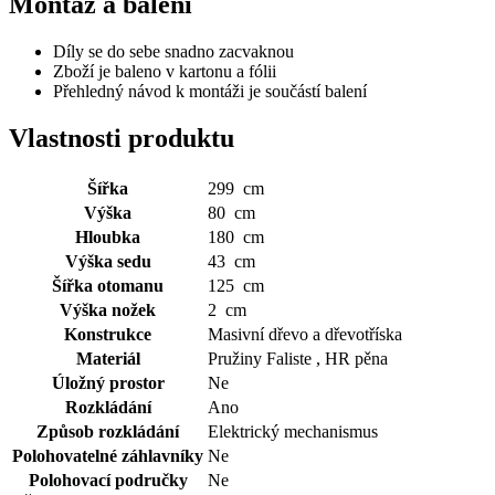
Montáž a balení
Díly se do sebe snadno zacvaknou
Zboží je baleno v kartonu a fólii
Přehledný návod k montáži je součástí balení
Vlastnosti produktu
Šířka
299 cm
Výška
80 cm
Hloubka
180 cm
Výška sedu
43 cm
Šířka otomanu
125 cm
Výška nožek
2 cm
Konstrukce
Masivní dřevo a dřevotříska
Materiál
Pružiny Faliste , HR pěna
Úložný prostor
Ne
Rozkládání
Ano
Způsob rozkládání
Elektrický mechanismus
Polohovatelné záhlavníky
Ne
Polohovací područky
Ne