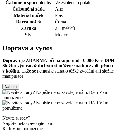
Čalounění spací plochy
Ve zvoleném potahu
Čalouněná záda
Ano
Materiál nožek
Plast
Barva nožek
Černá
Záruka
24 měsíců
Styl
Moderní
Doprava a výnos
Doprava je ZDARMA při nákupu nad 10 000 Kč s DPH
.
Službu výnosu až do bytu si můžete snadno zvolit přímo
v košíku
, takže se nemusíte starat o těžké zvedání ani složité
manipulace.
Nahoru
Nevíte si rady?
Napište nebo zavolejte nám.
Rádi Vám pomůžeme.