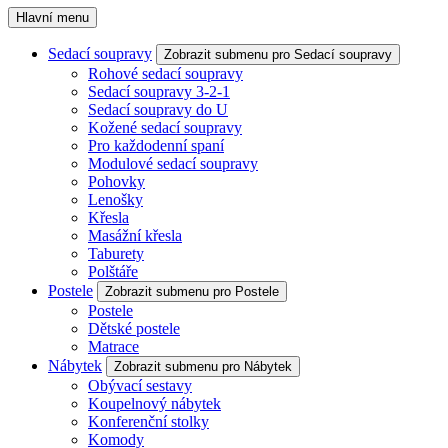
Hlavní menu
Sedací soupravy
Zobrazit submenu pro Sedací soupravy
Rohové sedací soupravy
Sedací soupravy 3-2-1
Sedací soupravy do U
Kožené sedací soupravy
Pro každodenní spaní
Modulové sedací soupravy
Pohovky
Lenošky
Křesla
Masážní křesla
Taburety
Polštáře
Postele
Zobrazit submenu pro Postele
Postele
Dětské postele
Matrace
Nábytek
Zobrazit submenu pro Nábytek
Obývací sestavy
Koupelnový nábytek
Konferenční stolky
Komody