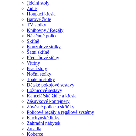
Jídelní stoly
Židle
Houpací křesla
Barové židle
TV stolky
Knihovny / Regály
Nástěnné police
Skříně
Konzolové stolky
Šatní skříně
Předsíňové stěny
Vitríny
Psací stoly
Noční stolky
Toaletní stolky
Dětské pokojové sestavy
Ložnicové sestavy
Kancelářské židle a křesla
Zásuvkové kontejnery
Závěsné police a skříňky
Policové regály a regálové systémy
Kuchyňské linky
Zahradní nábytek
Zrcadla
Koberce