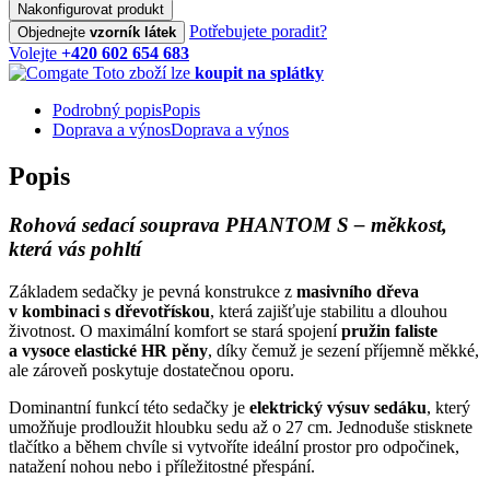
Nakonfigurovat produkt
Potřebujete poradit?
Objednejte
vzorník látek
Volejte
+420 602 654 683
Toto zboží lze
koupit na splátky
Podrobný popis
Popis
Doprava a výnos
Doprava a výnos
Popis
Rohová sedací souprava PHANTOM S – měkkost,
která vás pohltí
Základem sedačky je pevná konstrukce z
masivního dřeva
v kombinaci s dřevotřískou
, která zajišťuje stabilitu a dlouhou
životnost. O maximální komfort se stará spojení
pružin faliste
a vysoce elastické HR pěny
, díky čemuž je sezení příjemně měkké,
ale zároveň poskytuje dostatečnou oporu.
Dominantní funkcí této sedačky je
elektrický výsuv sedáku
, který
umožňuje prodloužit hloubku sedu až o 27 cm. Jednoduše stisknete
tlačítko a během chvíle si vytvoříte ideální prostor pro odpočinek,
natažení nohou nebo i příležitostné přespání.