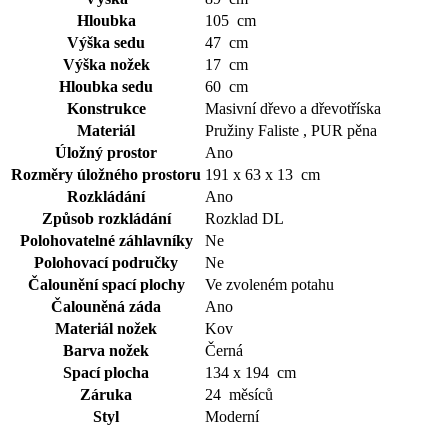
Hloubka
105 cm
Výška sedu
47 cm
Výška nožek
17 cm
Hloubka sedu
60 cm
Konstrukce
Masivní dřevo a dřevotříska
Materiál
Pružiny Faliste , PUR pěna
Úložný prostor
Ano
Rozměry úložného prostoru
191 x 63 x 13 cm
Rozkládání
Ano
Způsob rozkládání
Rozklad DL
Polohovatelné záhlavníky
Ne
Polohovací područky
Ne
Čalounění spací plochy
Ve zvoleném potahu
Čalouněná záda
Ano
Materiál nožek
Kov
Barva nožek
Černá
Spací plocha
134 x 194 cm
Záruka
24 měsíců
Styl
Moderní