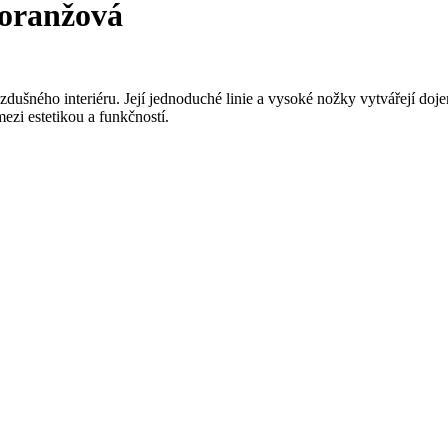
oranžová
dušného interiéru. Její jednoduché linie a vysoké nožky vytvářejí doj
mezi estetikou a funkčností.