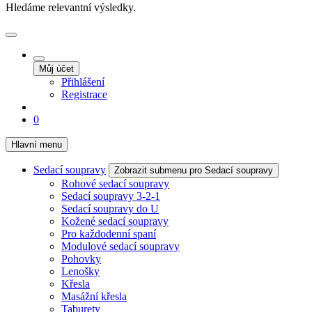
Hledáme relevantní výsledky.
Můj účet
Přihlášení
Registrace
0
Hlavní menu
Sedací soupravy
Zobrazit submenu pro Sedací soupravy
Rohové sedací soupravy
Sedací soupravy 3-2-1
Sedací soupravy do U
Kožené sedací soupravy
Pro každodenní spaní
Modulové sedací soupravy
Pohovky
Lenošky
Křesla
Masážní křesla
Taburety