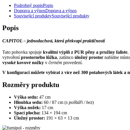
Podrobný popis
Popis
Doprava a výnos
Doprava a výnos
Související produkty
Související produkty
Popis
CAPITOL – jednoduchost, která překvapí praktičností
Tato pohovka spojuje
kvalitní výplň z PUR pěny a pružiny faliste
,
vytvoření
prostorného lůžka
, zatímco
úložný prostor
nabídne místo 
vysoké kovové nožky
v
černém
provedení.
V konfiguraci můžete vybírat z více než 300 potahových látek a m
Rozměry produktu
Výška sedu:
47 cm
Hloubka sedu:
60 / 87 cm (
s polštáři / bez
)
Výška nožek:
17 cm
Spací plocha:
134 × 194 cm
Úložný prostor:
191 × 63 × 13 cm