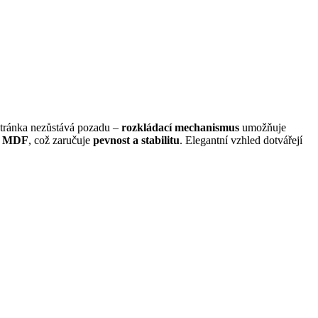
 stránka nezůstává pozadu –
rozkládací mechanismus
umožňuje
 a MDF
, což zaručuje
pevnost a stabilitu
. Elegantní vzhled dotvářejí