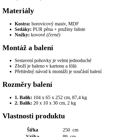
Materiály
Kostra:
borovicový masiv, MDF
Sedáky:
PUR pěna + pružiny faliste
Nožky:
kovové
(černé)
Montáž a balení
Sestavení pohovky je velmi jednoduché
Zboží je baleno v kartonu a fólii
Přehledný návod k montáži je součástí balení
Rozměry balení
1. Balík:
104 x 65 x 252 cm, 87,4 kg
2. Balík:
20 x 10 x 30 cm, 2 kg
Vlastnosti produktu
Šířka
250 cm
Výška
89 cm