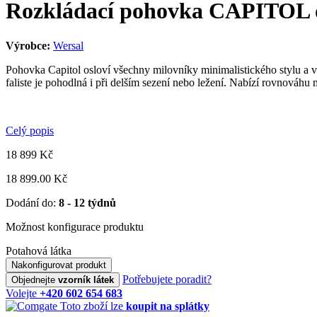
Rozkládací pohovka CAPITOL 
Výrobce:
Wersal
Pohovka Capitol osloví všechny milovníky minimalistického stylu a vz
faliste je pohodlná i při delším sezení nebo ležení. Nabízí rovnováhu 
Celý popis
18 899
Kč
18 899.00 Kč
Dodání do:
8 - 12 týdnů
Možnost konfigurace produktu
Potahová látka
Nakonfigurovat produkt
Potřebujete poradit?
Objednejte
vzorník látek
Volejte
+420 602 654 683
Toto zboží lze
koupit na splátky