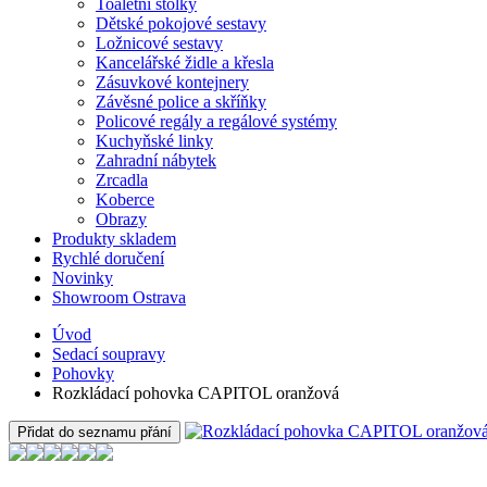
Toaletní stolky
Dětské pokojové sestavy
Ložnicové sestavy
Kancelářské židle a křesla
Zásuvkové kontejnery
Závěsné police a skříňky
Policové regály a regálové systémy
Kuchyňské linky
Zahradní nábytek
Zrcadla
Koberce
Obrazy
Produkty skladem
Rychlé doručení
Novinky
Showroom Ostrava
Úvod
Sedací soupravy
Pohovky
Rozkládací pohovka CAPITOL oranžová
Přidat do seznamu přání