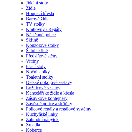
Jídelní stoly
Židle
Houpací křesla
Barové židle
TV stolky
Knihovny / Regály
Nástěnné police
Skříně
Konzolové stolky
Šatní skříně
Předsíňové stěny
Vitríny
Psací stoly
Noční stolky
Toaletní stolky
Dětské pokojové sestavy
Ložnicové sestavy
Kancelářské židle a křesla
Zásuvkové kontejnery
Závěsné police a skříňky
Policové regály a regálové systémy
Kuchyňské linky
Zahradní nábytek
Zrcadla
Koberce