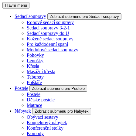
Hlavní menu
Sedací soupravy
Zobrazit submenu pro Sedací soupravy
Rohové sedací soupravy
Sedací soupravy 3-2-1
Sedací soupravy do U
Kožené sedací soupravy
Pro každodenní spaní
Modulové sedací soupravy
Pohovky
Lenošky
Křesla
Masážní křesla
Taburety
Polštáře
Postele
Zobrazit submenu pro Postele
Postele
Dětské postele
Matrace
Nábytek
Zobrazit submenu pro Nábytek
Obývací sestavy
Koupelnový nábytek
Konferenční stolky
Komody