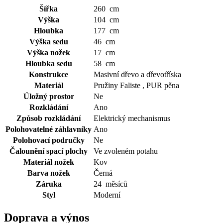
Šířka
260 cm
Výška
104 cm
Hloubka
177 cm
Výška sedu
46 cm
Výška nožek
17 cm
Hloubka sedu
58 cm
Konstrukce
Masivní dřevo a dřevotříska
Materiál
Pružiny Faliste , PUR pěna
Úložný prostor
Ne
Rozkládání
Ano
Způsob rozkládání
Elektrický mechanismus
Polohovatelné záhlavníky
Ano
Polohovací područky
Ne
Čalounění spací plochy
Ve zvoleném potahu
Materiál nožek
Kov
Barva nožek
Černá
Záruka
24 měsíců
Styl
Moderní
Doprava a výnos