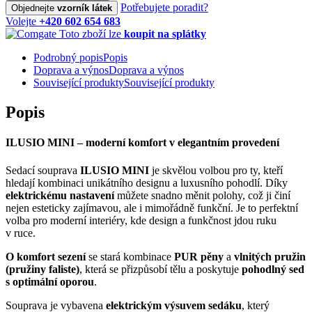
Potřebujete poradit?
Objednejte
vzorník látek
Volejte
+420 602 654 683
Toto zboží lze
koupit na splátky
Podrobný popis
Popis
Doprava a výnos
Doprava a výnos
Související produkty
Související produkty
Popis
ILUSIO MINI – moderní komfort v elegantním provedení
Sedací souprava
ILUSIO MINI
je skvělou volbou pro ty, kteří
hledají kombinaci unikátního designu a luxusního pohodlí. Díky
elektrickému nastavení
můžete snadno měnit polohy, což ji činí
nejen esteticky zajímavou, ale i mimořádně funkční. Je to perfektní
volba pro moderní interiéry, kde design a funkčnost jdou ruku
v ruce.
O komfort sezení
se stará kombinace
PUR pěny
a
vlnitých pružin
(pružiny faliste)
, která se přizpůsobí tělu a poskytuje
pohodlný sed
s optimální oporou
.
Souprava je vybavena
elektrickým výsuvem sedáku
, který