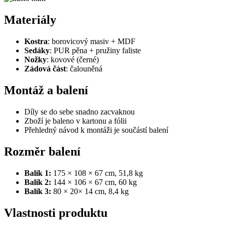
Materiály
Kostra
: borovicový masiv + MDF
Sedáky
: PUR pěna + pružiny faliste
Nožky
: kovové (černé)
Zádová část
: čalouněná
Montáž a balení
Díly se do sebe snadno zacvaknou
Zboží je baleno v kartonu a fólii
Přehledný návod k montáži je součástí balení
Rozměr balení
Balík 1:
175 × 108 × 67 cm, 51,8 kg
Balík 2:
144 × 106 × 67 cm, 60 kg
Balík 3:
80 × 20× 14 cm, 8,4 kg
Vlastnosti produktu