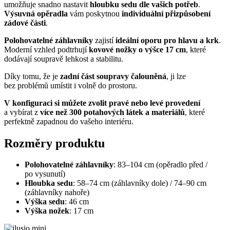
umožňuje snadno nastavit
hloubku sedu dle vašich potřeb
.
Výsuvná opěradla
vám poskytnou
individuální přizpůsobení
zádové části
.
Polohovatelné záhlavníky
zajistí
ideální oporu pro hlavu a krk
.
Moderní vzhled podtrhují
kovové nožky o výšce 17 cm
, které
dodávají soupravě lehkost a stabilitu.
Díky tomu, že je
zadní část soupravy čalouněná
, ji lze
bez problémů umístit i volně do prostoru.
V konfiguraci si můžete zvolit pravé nebo levé provedení
a vybírat z
více než 300 potahových látek a materiálů
, které
perfektně zapadnou do vašeho interiéru.
Rozměry produktu
Polohovatelné záhlavníky
: 83–104 cm (opěradlo před /
po vysunutí)
Hloubka sedu
: 58–74 cm (záhlavníky dole) / 74–90 cm
(záhlavníky nahoře)
Výška sedu
: 46 cm
Výška nožek
: 17 cm