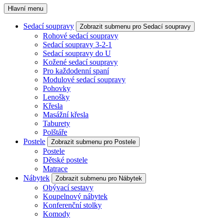
Hlavní menu
Sedací soupravy
Zobrazit submenu pro Sedací soupravy
Rohové sedací soupravy
Sedací soupravy 3-2-1
Sedací soupravy do U
Kožené sedací soupravy
Pro každodenní spaní
Modulové sedací soupravy
Pohovky
Lenošky
Křesla
Masážní křesla
Taburety
Polštáře
Postele
Zobrazit submenu pro Postele
Postele
Dětské postele
Matrace
Nábytek
Zobrazit submenu pro Nábytek
Obývací sestavy
Koupelnový nábytek
Konferenční stolky
Komody