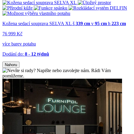
Kožena sedací souprava SELVA XL
š
339 cm
v
95 cm
h
223 cm
76 999 Kč
více barev potahu
Dodání do:
8 - 12 týdnů
Nahoru