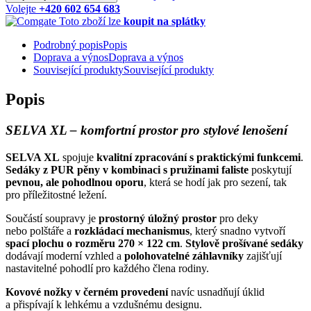
Volejte
+420 602 654 683
Toto zboží lze
koupit na splátky
Podrobný popis
Popis
Doprava a výnos
Doprava a výnos
Související produkty
Související produkty
Popis
SELVA XL – komfortní prostor pro stylové lenošení
SELVA XL
spojuje
kvalitní zpracování s praktickými funkcemi
.
Sedáky z PUR pěny v kombinaci s pružinami faliste
poskytují
pevnou, ale pohodlnou oporu
, která se hodí jak pro sezení, tak
pro příležitostné ležení.
Součástí soupravy je
prostorný úložný prostor
pro deky
nebo polštáře a
rozkládací mechanismus
, který snadno vytvoří
spací plochu o rozměru 270 × 122 cm
.
Stylově prošívané sedáky
dodávají moderní vzhled a
polohovatelné záhlavníky
zajišťují
nastavitelné pohodlí pro každého člena rodiny.
Kovové nožky v černém provedení
navíc usnadňují úklid
a přispívají k lehkému a vzdušnému designu.