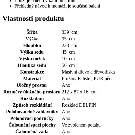
Zboží je baleno v kartonu a fólii
Přehledný návod k montáži je součástí balení
Vlastnosti produktu
Šířka
339 cm
Výška
95 cm
Hloubka
223 cm
Výška sedu
45 cm
Výška nožek
10 cm
Hloubka sedu
56 cm
Konstrukce
Masivní dřevo a dřevotříska
Materiál
Pružiny Faliste , PUR pěna
Úložný prostor
Ano
Rozměry úložného prostoru
212 x 87 x 16 cm
Rozkládání
Ano
Způsob rozkládání
Rozklad DELFIN
Polohovatelné záhlavníky
Ano
Polohovací područky
Ano
Čalounění spací plochy
Ve zvoleném potahu
Čalouněná záda
Ano