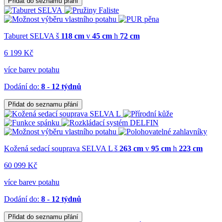
Přidat do seznamu přání
Taburet SELVA
š
118 cm
v
45 cm
h
72 cm
6 199 Kč
více barev potahu
Dodání do:
8 - 12 týdnů
Přidat do seznamu přání
Kožená sedací souprava SELVA L
š
263 cm
v
95 cm
h
223 cm
60 099 Kč
více barev potahu
Dodání do:
8 - 12 týdnů
Přidat do seznamu přání