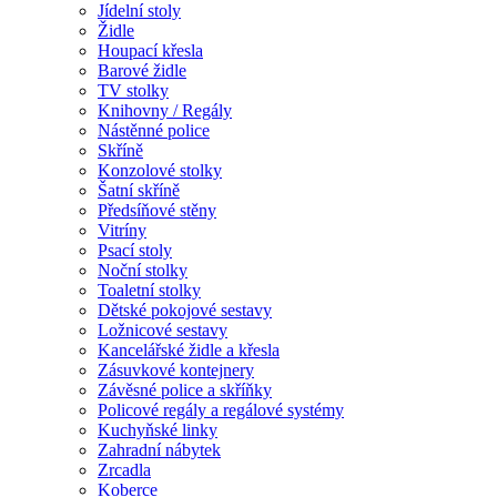
Jídelní stoly
Židle
Houpací křesla
Barové židle
TV stolky
Knihovny / Regály
Nástěnné police
Skříně
Konzolové stolky
Šatní skříně
Předsíňové stěny
Vitríny
Psací stoly
Noční stolky
Toaletní stolky
Dětské pokojové sestavy
Ložnicové sestavy
Kancelářské židle a křesla
Zásuvkové kontejnery
Závěsné police a skříňky
Policové regály a regálové systémy
Kuchyňské linky
Zahradní nábytek
Zrcadla
Koberce