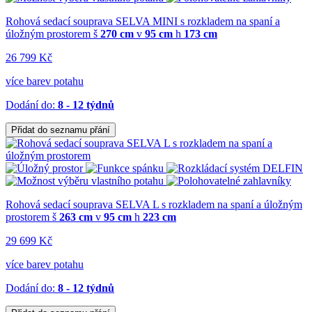
Rohová sedací souprava SELVA MINI s rozkladem na spaní a
úložným prostorem
š
270 cm
v
95 cm
h
173 cm
26 799 Kč
více barev potahu
Dodání do:
8 - 12 týdnů
Přidat do seznamu přání
Rohová sedací souprava SELVA L s rozkladem na spaní a úložným
prostorem
š
263 cm
v
95 cm
h
223 cm
29 699 Kč
více barev potahu
Dodání do:
8 - 12 týdnů