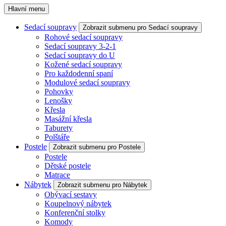
Hlavní menu
Sedací soupravy
Zobrazit submenu pro Sedací soupravy
Rohové sedací soupravy
Sedací soupravy 3-2-1
Sedací soupravy do U
Kožené sedací soupravy
Pro každodenní spaní
Modulové sedací soupravy
Pohovky
Lenošky
Křesla
Masážní křesla
Taburety
Polštáře
Postele
Zobrazit submenu pro Postele
Postele
Dětské postele
Matrace
Nábytek
Zobrazit submenu pro Nábytek
Obývací sestavy
Koupelnový nábytek
Konferenční stolky
Komody