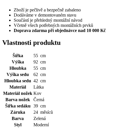
Zboží je pečlivě a bezpečně zabaleno
Dodáváme v demontovaném stavu
Součástí je přehledný montážní návod
Včetně všech potřebných montážních prvků
Doprava zdarma při objednávce nad 10 000 Kč
Vlastnosti produktu
Šířka
55 cm
Výška
92 cm
Hloubka
55 cm
Výška sedu
62 cm
Hloubka sedu
42 cm
Materiál
Látka
Materiál nožek
Kov
Barva nožek
Černá
Šířka sedáku
39 cm
Záruka
24 měsíců
Barva
Zelená
Styl
Moderní