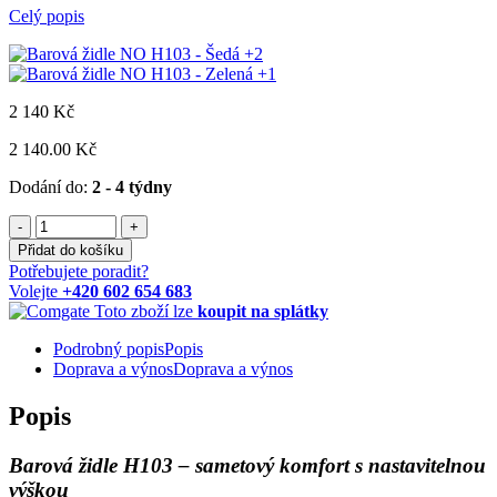
Celý popis
+2
+1
2 140
Kč
2 140.00 Kč
Dodání do:
2 - 4 týdny
-
+
Přidat do košíku
Potřebujete poradit?
Volejte
+420 602 654 683
Toto zboží lze
koupit na splátky
Podrobný popis
Popis
Doprava a výnos
Doprava a výnos
Popis
Barová židle H103 – sametový komfort s nastavitelnou
výškou