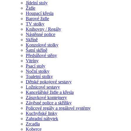
Jídelní stoly
Židle
Houpací křesla
Barové židle
TV stolky
Knihovny / Regály
Nástěnné police
Skříně
Konzolové stolky
Šatní skříně
Předsíňové stěny
Vitríny
Psací stoly
Noční stolky
Toaletní stolky
Dětské pokojové sestavy
Ložnicové sestavy
Kancelářské židle a křesla
Zásuvkové kontejnery
Závěsné police a skříňky
Policové regály a regálové systémy
Kuchyňské linky
Zahradní nábytek
Zrcadla
Koberce