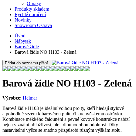
Obrazy
Produkty skladem
Rychlé doručení
Novinky
Showroom Ostrava
Úvod
Nábytek
Barové židle
Barová židle NO H103 - Zelená
Přidat do seznamu přání
Barová židle NO H103 - Zelená
Výrobce:
Helmar
Barová židle H103 je ideální volbou pro ty, kteří hledají stylové
a pohodlné sezení k barovému pultu či kuchyňskému ostrůvku.
Kombinace měkkého čalounění a pevné kovové konstrukce nabízí
nejen vizuální přitažlivost, ale i dlouhodobou odolnost. Díky
nastavitelné výšce se snadno přizpůsobí různým výškám stolu.