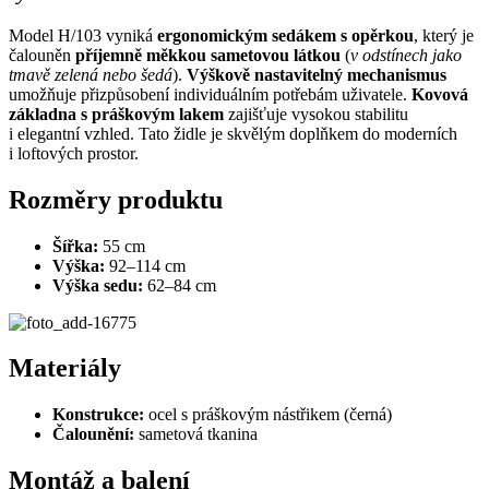
Model H/103 vyniká
ergonomickým sedákem s opěrkou
, který je
čalouněn
příjemně měkkou sametovou látkou
(
v odstínech jako
tmavě zelená nebo šedá
).
Výškově nastavitelný mechanismus
umožňuje přizpůsobení individuálním potřebám uživatele.
Kovová
základna s práškovým lakem
zajišťuje vysokou stabilitu
i elegantní vzhled. Tato židle je skvělým doplňkem do moderních
i loftových prostor.
Rozměry produktu
Šířka:
55 cm
Výška:
92–114 cm
Výška sedu:
62–84 cm
Materiály
Konstrukce:
ocel s práškovým nástřikem (černá)
Čalounění:
sametová tkanina
Montáž a balení