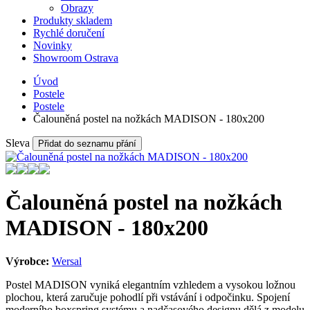
Obrazy
Produkty skladem
Rychlé doručení
Novinky
Showroom Ostrava
Úvod
Postele
Postele
Čalouněná postel na nožkách MADISON - 180x200
Sleva
Přidat do seznamu přání
Čalouněná postel na nožkách
MADISON - 180x200
Výrobce:
Wersal
Postel MADISON vyniká elegantním vzhledem a vysokou ložnou
plochou, která zaručuje pohodlí při vstávání i odpočinku. Spojení
moderního boxspring systému a nadčasového designu dělá z modelu