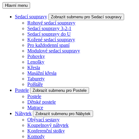
Hlavní menu
Sedací soupravy
Zobrazit submenu pro Sedací soupravy
Rohové sedací soupravy
Sedací soupravy 3-2-1
Sedací soupravy do U
Kožené sedací soupravy
Pro každodenní spaní
Modulové sedací soupravy
Pohovky
Lenošky
Křesla
Masážní křesla
Taburety
Polštáře
Postele
Zobrazit submenu pro Postele
Postele
Dětské postele
Matrace
Nábytek
Zobrazit submenu pro Nábytek
Obývací sestavy
Koupelnový nábytek
Konferenční stolky
Komody