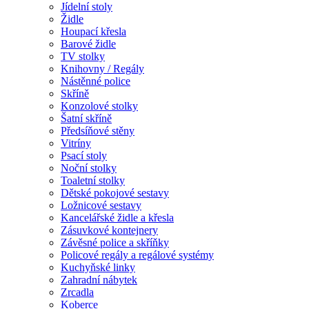
Jídelní stoly
Židle
Houpací křesla
Barové židle
TV stolky
Knihovny / Regály
Nástěnné police
Skříně
Konzolové stolky
Šatní skříně
Předsíňové stěny
Vitríny
Psací stoly
Noční stolky
Toaletní stolky
Dětské pokojové sestavy
Ložnicové sestavy
Kancelářské židle a křesla
Zásuvkové kontejnery
Závěsné police a skříňky
Policové regály a regálové systémy
Kuchyňské linky
Zahradní nábytek
Zrcadla
Koberce