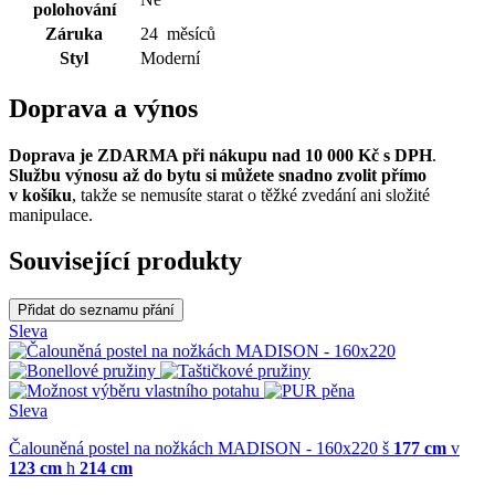
polohování
Záruka
24 měsíců
Styl
Moderní
Doprava a výnos
Doprava je ZDARMA při nákupu nad 10 000 Kč s DPH
.
Službu výnosu až do bytu si můžete snadno zvolit přímo
v košíku
, takže se nemusíte starat o těžké zvedání ani složité
manipulace.
Související produkty
Přidat do seznamu přání
Sleva
Sleva
Čalouněná postel na nožkách MADISON - 160x220
š
177 cm
v
123 cm
h
214 cm