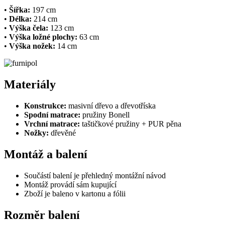
•
Šířka:
197 cm
•
Délka:
214 cm
•
Výška čela:
123 cm
•
Výška ložné plochy:
63 cm
•
Výška nožek:
14 cm
Materiály
Konstrukce:
masivní dřevo a dřevotříska
Spodní matrace:
pružiny Bonell
Vrchní matrace:
taštičkové pružiny + PUR pěna
Nožky:
dřevěné
Montáž a balení
Součástí balení je přehledný montážní návod
Montáž provádí sám kupující
Zboží je baleno v kartonu a fólii
Rozměr balení