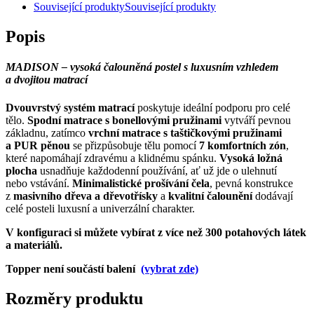
Související produkty
Související produkty
Popis
MADISON – vysoká čalouněná postel s luxusním vzhledem
a dvojitou matrací
Dvouvrstvý systém matrací
poskytuje ideální podporu pro celé
tělo.
Spodní matrace s bonellovými pružinami
vytváří pevnou
základnu, zatímco
vrchní matrace s taštičkovými pružinami
a PUR pěnou
se přizpůsobuje tělu pomocí
7 komfortních zón
,
které napomáhají zdravému a klidnému spánku.
Vysoká ložná
plocha
usnadňuje každodenní používání, ať už jde o ulehnutí
nebo vstávání.
Minimalistické prošívání čela
, pevná konstrukce
z
masivního dřeva a dřevotřísky
a
kvalitní čalounění
dodávají
celé posteli luxusní a univerzální charakter.
V konfiguraci si můžete vybírat z více než 300 potahových látek
a materiálů.
Topper není součástí balení
(vybrat zde)
Rozměry produktu