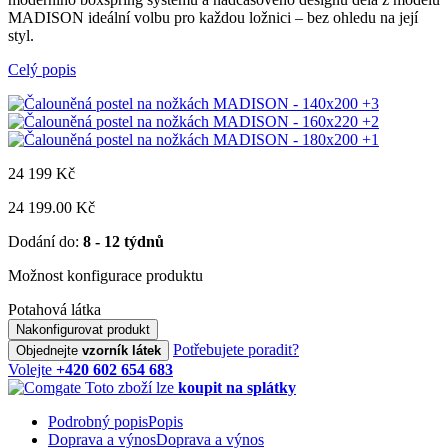
MADISON ideální volbu pro každou ložnici – bez ohledu na její
styl.
Celý popis
+3
+2
+1
24 199
Kč
24 199.00 Kč
Dodání do:
8 - 12 týdnů
Možnost konfigurace produktu
Potahová látka
Nakonfigurovat produkt
Potřebujete poradit?
Objednejte
vzorník látek
Volejte
+420 602 654 683
Toto zboží lze
koupit na splátky
Podrobný popis
Popis
Doprava a výnos
Doprava a výnos