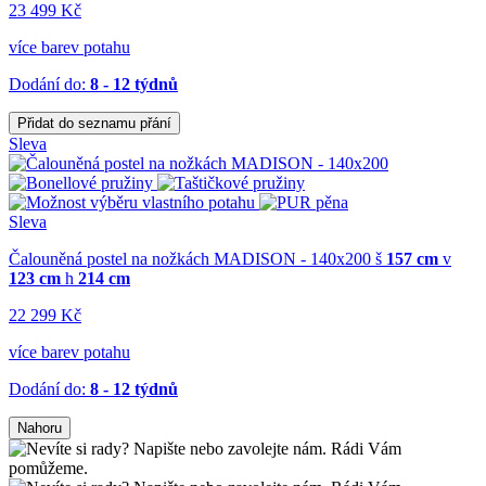
23 499 Kč
více barev potahu
Dodání do:
8 - 12 týdnů
Přidat do seznamu přání
Sleva
Sleva
Čalouněná postel na nožkách MADISON - 140x200
š
157 cm
v
123 cm
h
214 cm
22 299 Kč
více barev potahu
Dodání do:
8 - 12 týdnů
Nahoru