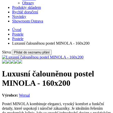
Obrazy
Produkty skladem
Rychlé doručení
Novinky
Showroom Ostrava
Úvod
Postele
Postele
Luxusní čalouněnou postel MINOLA - 160x200
Sleva
Přidat do seznamu přání
Luxusní čalouněnou postel
MINOLA - 160x200
Výrobce:
Wersal
Postel MINOLA kombinuje eleganci, vysoký komfort a funkční
detaily, které uspokojí i náročné zákazníky. Je ideálním řešením
do moderních ložnic, kde se snoubí jednoduchý design s praktickým