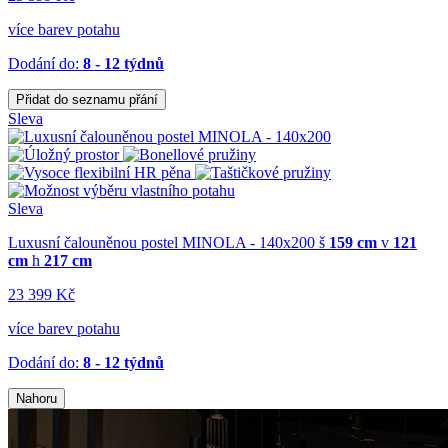
více barev potahu
Dodání do:
8 - 12 týdnů
Přidat do seznamu přání
Sleva
Sleva
Luxusní čalouněnou postel MINOLA - 140x200
š
159 cm
v
121
cm
h
217 cm
23 399 Kč
více barev potahu
Dodání do:
8 - 12 týdnů
Nahoru