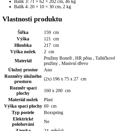
Balík 3: 71 × 62 × 202 cm, 46 kg
Balík 4: 20 × 10 × 30 cm, 2 kg
Vlastnosti produktu
Šířka
159 cm
Výška
121 cm
Hloubka
217 cm
Výška nožek
2 cm
Pružiny Bonell , HR pěna , Taštičkové
Materiál
pružiny , Masivní dřevo
Úložný prostor
Ano
Rozměry úložného
(2x) 196 x 75 x 27 cm
prostoru
Rozměr spací
160 x 200 cm
plochy
Materiál nožek
Plast
Výška spací plochy
69 cm
Typ postele
Boxspring
Elektrické
Ne
polohování
Záruka
24 měsíců