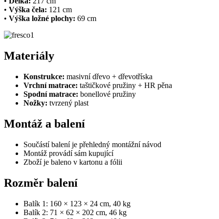
•
Délka:
217 cm
•
Výška čela:
121 cm
•
Výška ložné plochy:
69 cm
Materiály
Konstrukce:
masivní dřevo + dřevotříska
Vrchní matrace:
taštičkové pružiny + HR pěna
Spodní matrace:
bonellové pružiny
Nožky:
tvrzený plast
Montáž a balení
Součástí balení je přehledný montážní návod
Montáž provádí sám kupující
Zboží je baleno v kartonu a fólii
Rozměr balení
Balík 1: 160 × 123 × 24 cm, 40 kg
Balík 2: 71 × 62 × 202 cm, 46 kg