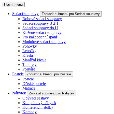
Hlavní menu
Sedací soupravy
Zobrazit submenu pro Sedací soupravy
Rohové sedací soupravy
Sedací soupravy 3-2-1
Sedací soupravy do U
Kožené sedací soupravy
Pro každodenní spaní
Modulové sedací soupravy
Pohovky
Lenošky
Křesla
Masážní křesla
Taburety
Polštáře
Postele
Zobrazit submenu pro Postele
Postele
Dětské postele
Matrace
Nábytek
Zobrazit submenu pro Nábytek
Obývací sestavy
Koupelnový nábytek
Konferenční stolky
Komody