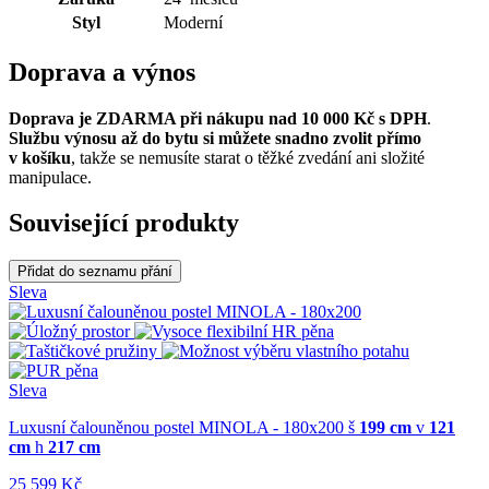
Styl
Moderní
Doprava a výnos
Doprava je ZDARMA při nákupu nad 10 000 Kč s DPH
.
Službu výnosu až do bytu si můžete snadno zvolit přímo
v košíku
, takže se nemusíte starat o těžké zvedání ani složité
manipulace.
Související produkty
Přidat do seznamu přání
Sleva
Sleva
Luxusní čalouněnou postel MINOLA - 180x200
š
199 cm
v
121
cm
h
217 cm
25 599 Kč