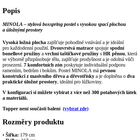
Popis
MINOLA – stylová boxspring postel s vysokou spací plochou
a úložnými prostory
Vysoká ložná plocha
zajišťuje pohodlné vstávání a je ideální
pro každodenní použití.
Dvouvrstvá matrace
spojuje
spodní
bonellové pružiny
a
vrchní taštičkové pružiny
s
HR pěnou
, která
se výborně přizpůsobuje tělu, zajišťuje prodyšnost a je odolná vůči
prosezení.
7 komfortních zón
poskytuje individuální podporu
ramenům, bedrům i bokům. Postel MINOLA má
pevnou
konstrukci z masivního dřeva a dřevotřísky
a je doplněna o
dva
praktické úložné prostory
, ideální pro lůžkoviny.
V konfiguraci si můžete vybírat z více než 300 potahových látek
a materiálů.
Topper není součástí balení
(vybrat zde)
Rozměry produktu
•
Šířka:
179 cm