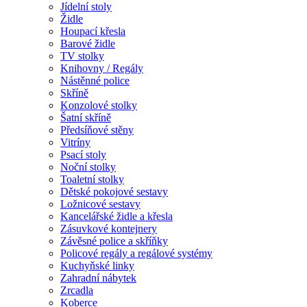
Jídelní stoly
Židle
Houpací křesla
Barové židle
TV stolky
Knihovny / Regály
Nástěnné police
Skříně
Konzolové stolky
Šatní skříně
Předsíňové stěny
Vitríny
Psací stoly
Noční stolky
Toaletní stolky
Dětské pokojové sestavy
Ložnicové sestavy
Kancelářské židle a křesla
Zásuvkové kontejnery
Závěsné police a skříňky
Policové regály a regálové systémy
Kuchyňské linky
Zahradní nábytek
Zrcadla
Koberce