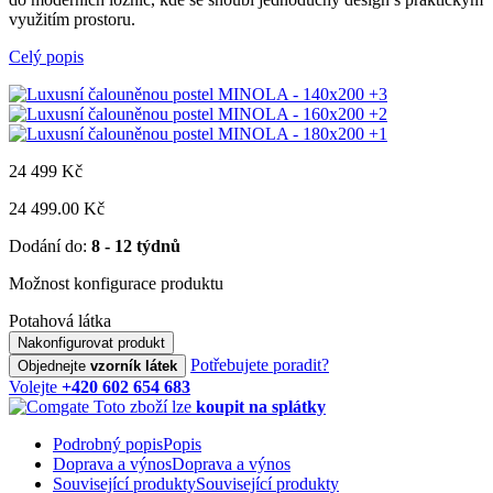
využitím prostoru.
Celý popis
+3
+2
+1
24 499
Kč
24 499.00 Kč
Dodání do:
8 - 12 týdnů
Možnost konfigurace produktu
Potahová látka
Nakonfigurovat produkt
Potřebujete poradit?
Objednejte
vzorník látek
Volejte
+420 602 654 683
Toto zboží lze
koupit na splátky
Podrobný popis
Popis
Doprava a výnos
Doprava a výnos
Související produkty
Související produkty