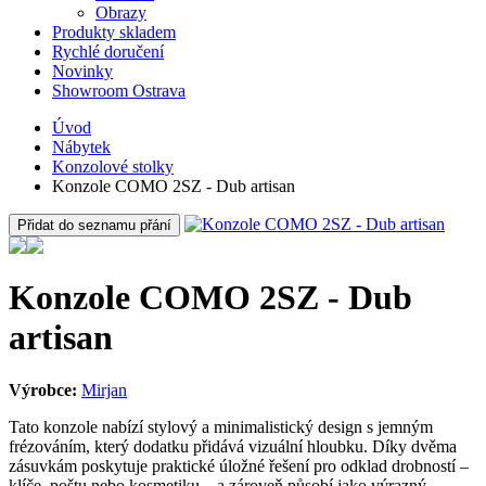
Obrazy
Produkty skladem
Rychlé doručení
Novinky
Showroom Ostrava
Úvod
Nábytek
Konzolové stolky
Konzole COMO 2SZ - Dub artisan
Přidat do seznamu přání
Konzole COMO 2SZ - Dub
artisan
Výrobce:
Mirjan
Tato konzole nabízí stylový a minimalistický design s jemným
frézováním, který dodatku přidává vizuální hloubku. Díky dvěma
zásuvkám poskytuje praktické úložné řešení pro odklad drobností –
klíče, poštu nebo kosmetiku – a zároveň působí jako výrazný