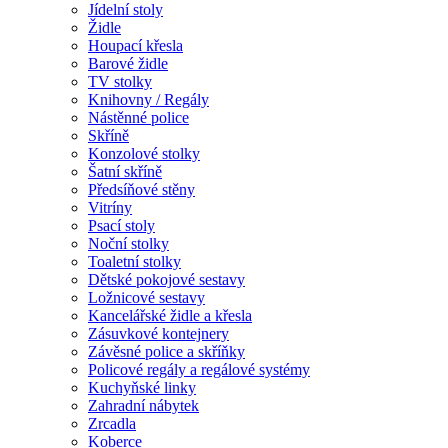
Jídelní stoly
Židle
Houpací křesla
Barové židle
TV stolky
Knihovny / Regály
Nástěnné police
Skříně
Konzolové stolky
Šatní skříně
Předsíňové stěny
Vitríny
Psací stoly
Noční stolky
Toaletní stolky
Dětské pokojové sestavy
Ložnicové sestavy
Kancelářské židle a křesla
Zásuvkové kontejnery
Závěsné police a skříňky
Policové regály a regálové systémy
Kuchyňské linky
Zahradní nábytek
Zrcadla
Koberce