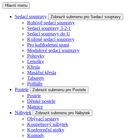
Hlavní menu
Sedací soupravy
Zobrazit submenu pro Sedací soupravy
Rohové sedací soupravy
Sedací soupravy 3-2-1
Sedací soupravy do U
Kožené sedací soupravy
Pro každodenní spaní
Modulové sedací soupravy
Pohovky
Lenošky
Křesla
Masážní křesla
Taburety
Polštáře
Postele
Zobrazit submenu pro Postele
Postele
Dětské postele
Matrace
Nábytek
Zobrazit submenu pro Nábytek
Obývací sestavy
Koupelnový nábytek
Konferenční stolky
Komody