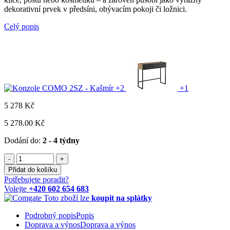
dekorativní prvek v předsíni, obývacím pokoji či ložnici.
Celý popis
+2
+1
5 278
Kč
5 278.00 Kč
Dodání do:
2 - 4 týdny
-
+
Přidat do košíku
Potřebujete poradit?
Volejte
+420 602 654 683
Toto zboží lze
koupit na splátky
Podrobný popis
Popis
Doprava a výnos
Doprava a výnos