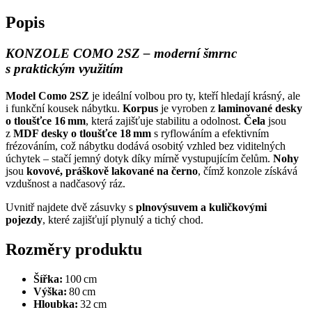
Popis
KONZOLE COMO 2SZ – moderní šmrnc
s praktickým využitím
Model Como 2SZ
je ideální volbou pro ty, kteří hledají krásný, ale
i funkční kousek nábytku.
Korpus
je vyroben z
laminované desky
o tloušťce 16 mm
, která zajišťuje stabilitu a odolnost.
Čela
jsou
z
MDF desky o tloušťce 18 mm
s ryflowáním a efektivním
frézováním, což nábytku dodává osobitý vzhled bez viditelných
úchytek – stačí jemný dotyk díky mírně vystupujícím čelům.
Nohy
jsou
kovové, práškově lakované na černo
, čímž konzole získává
vzdušnost a nadčasový ráz.
Uvnitř najdete dvě zásuvky s
plnovýsuvem a kuličkovými
pojezdy
, které zajišťují plynulý a tichý chod.
Rozměry produktu
Šířka:
100 cm
Výška:
80 cm
Hloubka:
32 cm