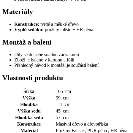
Materiály
Konstrukce:
tvrdé a měkké dřevo
Výplň sedáku:
pružiny faliste + HR pěna
Montáž a balení
Díly se do sebe snadno zacvaknou
Zboží je baleno v kartonu a fólii
Přehledný návod k montáži je součástí balení
Vlastnosti produktu
Šířka
105 cm
Výška
99 cm
Hloubka
111 cm
Výška sedu
45 cm
Hloubka sedu
57 cm
Konstrukce
Masivní dřevo a dřevotříska
Materiál
Pružiny Faliste , PUR pěna , HR pěna