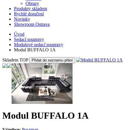
Obrazy
Produkty skladem
Rychlé doručení
Novinky
Showroom Ostrava
Úvod
Sedací soupravy
Modulové sedací soupravy
Modul BUFFALO 1A
Skladem
TOP
Přidat do seznamu přání
Modul BUFFALO 1A
Výrobce:
Puszman