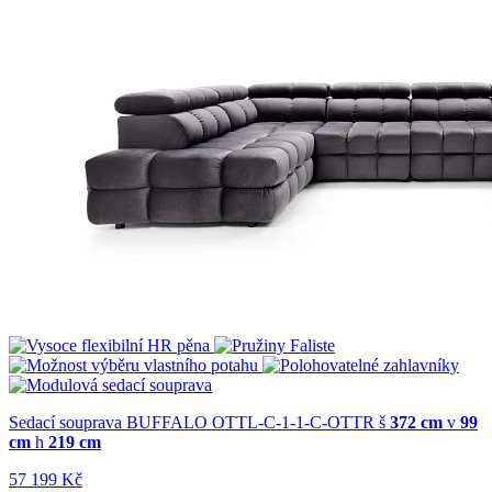
Sedací souprava BUFFALO OTTL-C-1-1-C-OTTR
š
372 cm
v
99
cm
h
219 cm
57 199 Kč