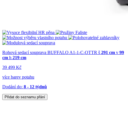
Rohová sedací souprava BUFFALO A1-1-C-OTTR
š
291 cm
v
99
cm
h
219 cm
39 499 Kč
více barev potahu
Dodání do:
8 - 12 týdnů
Přidat do seznamu přání