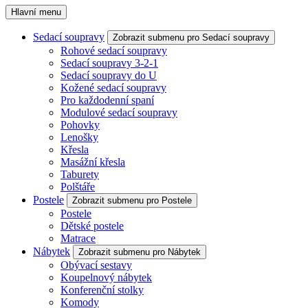
Hlavní menu
Sedací soupravy
Zobrazit submenu pro Sedací soupravy
Rohové sedací soupravy
Sedací soupravy 3-2-1
Sedací soupravy do U
Kožené sedací soupravy
Pro každodenní spaní
Modulové sedací soupravy
Pohovky
Lenošky
Křesla
Masážní křesla
Taburety
Polštáře
Postele
Zobrazit submenu pro Postele
Postele
Dětské postele
Matrace
Nábytek
Zobrazit submenu pro Nábytek
Obývací sestavy
Koupelnový nábytek
Konferenční stolky
Komody