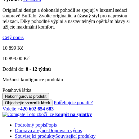
Originální design a dokonalé pohodlí se spojují v luxusní sedací
soupravě Buffalo. Zvolte originalitu a úžasný styl pro naprostou
relaxaci. Díky pohodlné výplni a nastavitelným opěrkám hlavy si
užijete maximální komfort.
Celý popis
10 899
Kč
10 899.00 Kč
Dodání do:
8 - 12 týdnů
Možnost konfigurace produktu
Potahová látka
Nakonfigurovat produkt
Potřebujete poradit?
Objednejte
vzorník látek
Volejte
+420 602 654 683
Toto zboží lze
koupit na splátky
Podrobný popis
Popis
Doprava a výnos
Doprava a výnos
Související produkty
Související produkty