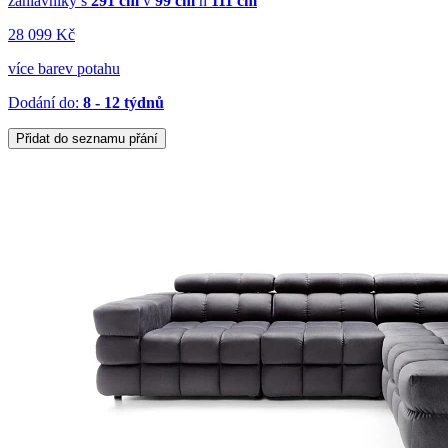
záhlavníky
š
291 cm
v
99 cm
h
111 cm
28 099 Kč
více barev potahu
Dodání do:
8 - 12 týdnů
Přidat do seznamu přání