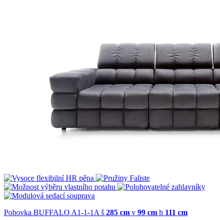
Pohovka BUFFALO A1-1-1A
š
285 cm
v
99 cm
h
111 cm