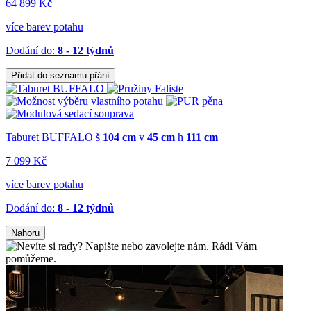
64 899 Kč
více barev potahu
Dodání do:
8 - 12 týdnů
Přidat do seznamu přání
Taburet BUFFALO
š
104 cm
v
45 cm
h
111 cm
7 099 Kč
více barev potahu
Dodání do:
8 - 12 týdnů
Nahoru