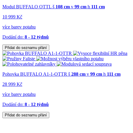
Modul BUFFALO OTTL
š
108 cm
v
99 cm
h
111 cm
10 999 Kč
více barev potahu
Dodání do:
8 - 12 týdnů
Přidat do seznamu přání
Pohovka BUFFALO A1-1-OTTR
š
288 cm
v
99 cm
h
111 cm
28 999 Kč
více barev potahu
Dodání do:
8 - 12 týdnů
Přidat do seznamu přání