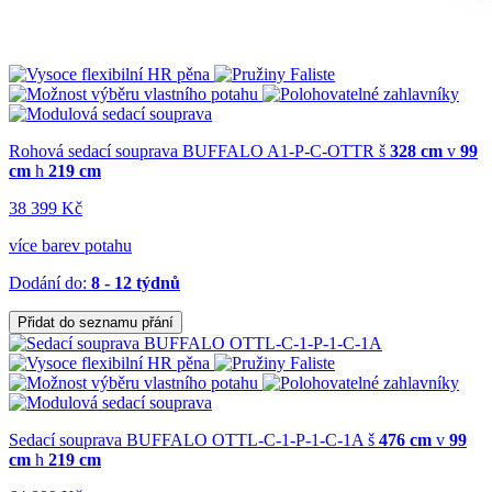
Rohová sedací souprava BUFFALO A1-P-C-OTTR
š
328 cm
v
99
cm
h
219 cm
38 399 Kč
více barev potahu
Dodání do:
8 - 12 týdnů
Přidat do seznamu přání
Sedací souprava BUFFALO OTTL-C-1-P-1-C-1A
š
476 cm
v
99
cm
h
219 cm