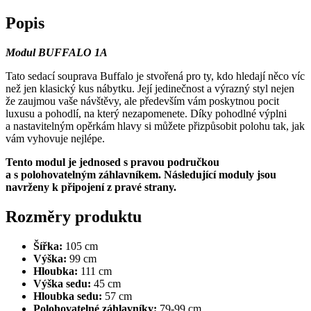
Popis
Modul BUFFALO 1A
Tato sedací souprava Buffalo je stvořená pro ty, kdo hledají něco víc
než jen klasický kus nábytku. Její jedinečnost a výrazný styl nejen
že zaujmou vaše návštěvy, ale především vám poskytnou pocit
luxusu a pohodlí, na který nezapomenete. Díky pohodlné výplni
a nastavitelným opěrkám hlavy si můžete přizpůsobit polohu tak, jak
vám vyhovuje nejlépe.
Tento modul je jednosed s pravou područkou
a s polohovatelným záhlavníkem. Následující moduly jsou
navrženy k připojení z pravé strany.
Rozměry produktu
Šířka:
105 cm
Výška:
99 cm
Hloubka:
111 cm
Výška sedu:
45 cm
Hloubka sedu:
57 cm
Polohovatelné záhlavníky:
79-99 cm