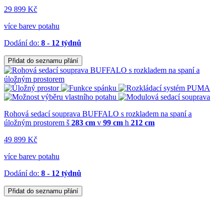
29 899 Kč
více barev potahu
Dodání do:
8 - 12 týdnů
Přidat do seznamu přání
Rohová sedací souprava BUFFALO s rozkladem na spaní a
úložným prostorem
š
283 cm
v
99 cm
h
212 cm
49 899 Kč
více barev potahu
Dodání do:
8 - 12 týdnů
Přidat do seznamu přání