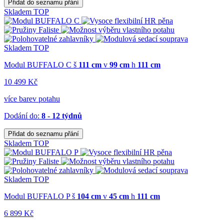
Přidat do seznamu přání
Skladem
TOP
Skladem
TOP
Modul BUFFALO C
š
111 cm
v
99 cm
h
111 cm
10 499 Kč
více barev potahu
Dodání do:
8 - 12 týdnů
Přidat do seznamu přání
Skladem
TOP
Skladem
TOP
Modul BUFFALO P
š
104 cm
v
45 cm
h
111 cm
6 899 Kč