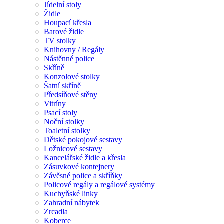
Jídelní stoly
Židle
Houpací křesla
Barové židle
TV stolky
Knihovny / Regály
Nástěnné police
Skříně
Konzolové stolky
Šatní skříně
Předsíňové stěny
Vitríny
Psací stoly
Noční stolky
Toaletní stolky
Dětské pokojové sestavy
Ložnicové sestavy
Kancelářské židle a křesla
Zásuvkové kontejnery
Závěsné police a skříňky
Policové regály a regálové systémy
Kuchyňské linky
Zahradní nábytek
Zrcadla
Koberce