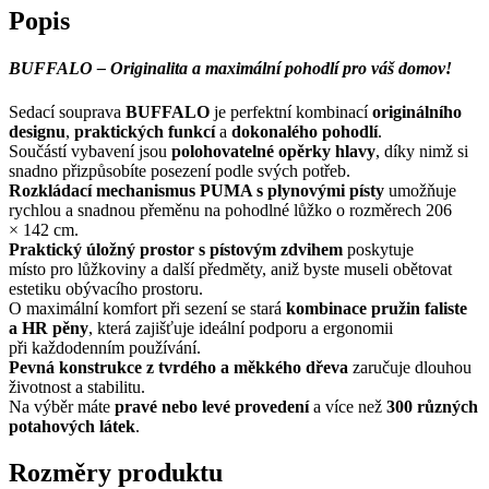
Popis
BUFFALO – Originalita a maximální pohodlí pro váš domov!
Sedací souprava
BUFFALO
je perfektní kombinací
originálního
designu
,
praktických funkcí
a
dokonalého pohodlí
.
Součástí vybavení jsou
polohovatelné opěrky hlavy
, díky nimž si
snadno přizpůsobíte posezení podle svých potřeb.
Rozkládací mechanismus PUMA s plynovými písty
umožňuje
rychlou a snadnou přeměnu na pohodlné lůžko o rozměrech 206
× 142 cm.
Praktický úložný prostor s pístovým zdvihem
poskytuje
místo pro lůžkoviny a další předměty, aniž byste museli obětovat
estetiku obývacího prostoru.
O maximální komfort při sezení se stará
kombinace pružin faliste
a HR pěny
, která zajišťuje ideální podporu a ergonomii
při každodenním používání.
Pevná konstrukce z tvrdého a měkkého dřeva
zaručuje dlouhou
životnost a stabilitu.
Na výběr máte
pravé nebo levé provedení
a více než
300 různých
potahových látek
.
Rozměry produktu