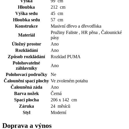
Výška
99 cm
Hloubka
212 cm
Výška sedu
45 cm
Hloubka sedu
57 cm
Konstrukce
Masivní dřevo a dřevotříska
Pružiny Faliste , HR pěna , Čalounické
Materiál
pásy
Úložný prostor
Ano
Rozkládání
Ano
Způsob rozkládání
Rozklad PUMA
Polohovatelné
Ano
záhlavníky
Polohovací područky
Ne
Čalounění spací plochy
Ve zvoleném potahu
Čalouněná záda
Ano
Barva nožek
Černá
Spací plocha
206 x 142 cm
Záruka
24 měsíců
Styl
Moderní
Doprava a výnos