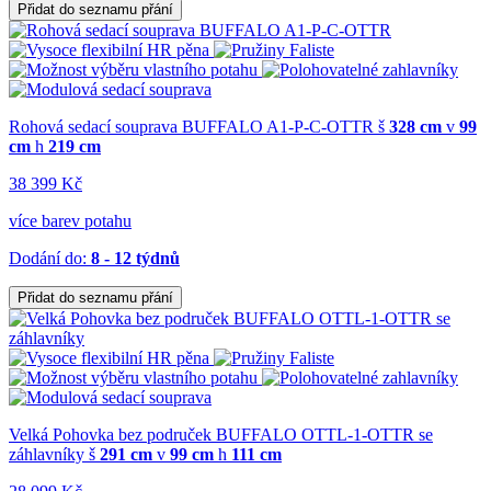
Přidat do seznamu přání
Rohová sedací souprava BUFFALO A1-P-C-OTTR
š
328 cm
v
99
cm
h
219 cm
38 399 Kč
více barev potahu
Dodání do:
8 - 12 týdnů
Přidat do seznamu přání
Velká Pohovka bez područek BUFFALO OTTL-1-OTTR se
záhlavníky
š
291 cm
v
99 cm
h
111 cm