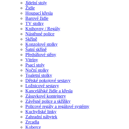
Jídelní stoly
Židle
Houpací křesla
Barové židle
TV stolky
Knihovny / Regály
Nástěnné police
Skříně
Konzolové stolky
Šatní skříně
Předsíňové stěny
Vitríny
Psací stoly
Noční stolky
Toaletní stolky
Dětské pokojové sestavy
Ložnicové sestavy
Kancelářské židle a křesla
Zásuvkové kontejnery
Závěsné police a skříňky
Policové regály a regálové systémy
Kuchyňské linky
Zahradní nábytek
Zrcadla
Koberce