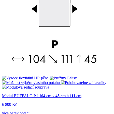
Modul BUFFALO P
š
104 cm
v
45 cm
h
111 cm
6 899 Kč
více barev potahu