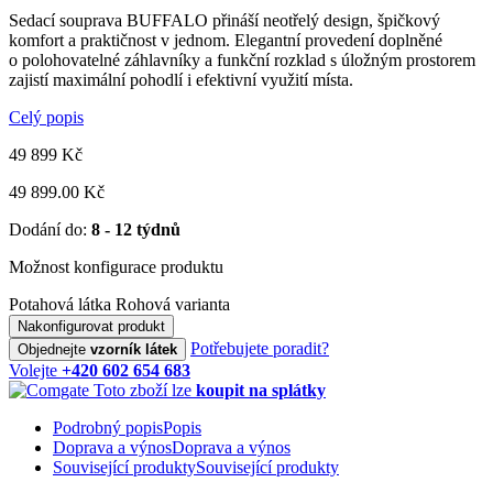
Sedací souprava BUFFALO přináší neotřelý design, špičkový
komfort a praktičnost v jednom. Elegantní provedení doplněné
o polohovatelné záhlavníky a funkční rozklad s úložným prostorem
zajistí maximální pohodlí i efektivní využití místa.
Celý popis
49 899
Kč
49 899.00 Kč
Dodání do:
8 - 12 týdnů
Možnost konfigurace produktu
Potahová látka
Rohová varianta
Nakonfigurovat produkt
Potřebujete poradit?
Objednejte
vzorník látek
Volejte
+420 602 654 683
Toto zboží lze
koupit na splátky
Podrobný popis
Popis
Doprava a výnos
Doprava a výnos
Související produkty
Související produkty