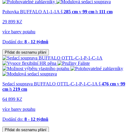
Pohovka BUFFALO A1-1-1A
š
285 cm
v
99 cm
h
111 cm
29 899 Kč
více barev potahu
Dodání do:
8 - 12 týdnů
Přidat do seznamu přání
Sedací souprava BUFFALO OTTL-C-1-P-1-C-1A
š
476 cm
v
99
cm
h
219 cm
64 899 Kč
více barev potahu
Dodání do:
8 - 12 týdnů
Přidat do seznamu přání