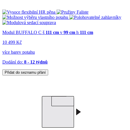
Modul BUFFALO C
š
111 cm
v
99 cm
h
111 cm
10 499 Kč
více barev potahu
Dodání do:
8 - 12 týdnů
Přidat do seznamu přání