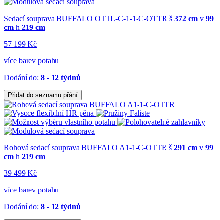
Sedací souprava BUFFALO OTTL-C-1-1-C-OTTR
š
372 cm
v
99
cm
h
219 cm
57 199 Kč
více barev potahu
Dodání do:
8 - 12 týdnů
Přidat do seznamu přání
Rohová sedací souprava BUFFALO A1-1-C-OTTR
š
291 cm
v
99
cm
h
219 cm
39 499 Kč
více barev potahu
Dodání do:
8 - 12 týdnů