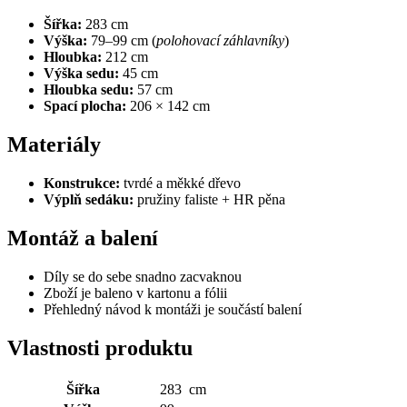
Šířka:
283 cm
Výška:
79–99 cm (
polohovací záhlavníky
)
Hloubka:
212 cm
Výška sedu:
45 cm
Hloubka sedu:
57 cm
Spací plocha:
206 × 142 cm
Materiály
Konstrukce:
tvrdé a měkké dřevo
Výplň sedáku:
pružiny faliste + HR pěna
Montáž a balení
Díly se do sebe snadno zacvaknou
Zboží je baleno v kartonu a fólii
Přehledný návod k montáži je součástí balení
Vlastnosti produktu
Šířka
283 cm