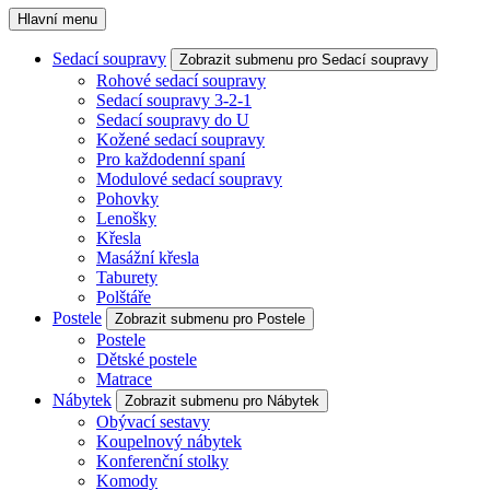
Hlavní menu
Sedací soupravy
Zobrazit submenu pro Sedací soupravy
Rohové sedací soupravy
Sedací soupravy 3-2-1
Sedací soupravy do U
Kožené sedací soupravy
Pro každodenní spaní
Modulové sedací soupravy
Pohovky
Lenošky
Křesla
Masážní křesla
Taburety
Polštáře
Postele
Zobrazit submenu pro Postele
Postele
Dětské postele
Matrace
Nábytek
Zobrazit submenu pro Nábytek
Obývací sestavy
Koupelnový nábytek
Konferenční stolky
Komody