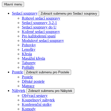
Hlavní menu
Sedací soupravy
Zobrazit submenu pro Sedací soupravy
Rohové sedací soupravy
Sedací soupravy 3-2-1
Sedací soupravy do U
Kožené sedací soupravy
Pro každodenní spaní
Modulové sedací soupravy
Pohovky
Lenošky
Křesla
Masážní křesla
Taburety
Polštáře
Postele
Zobrazit submenu pro Postele
Postele
Dětské postele
Matrace
Nábytek
Zobrazit submenu pro Nábytek
Obývací sestavy
Koupelnový nábytek
Konferenční stolky
Komody