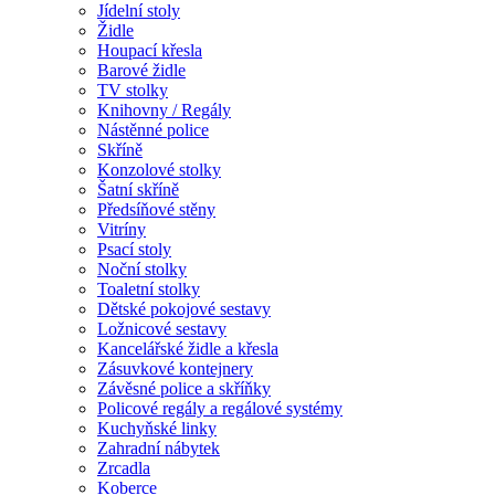
Jídelní stoly
Židle
Houpací křesla
Barové židle
TV stolky
Knihovny / Regály
Nástěnné police
Skříně
Konzolové stolky
Šatní skříně
Předsíňové stěny
Vitríny
Psací stoly
Noční stolky
Toaletní stolky
Dětské pokojové sestavy
Ložnicové sestavy
Kancelářské židle a křesla
Zásuvkové kontejnery
Závěsné police a skříňky
Policové regály a regálové systémy
Kuchyňské linky
Zahradní nábytek
Zrcadla
Koberce