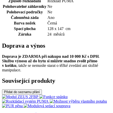
Způsob rozkládání
Rozklad PUMA
Polohovatelné záhlavníky
Ne
Polohovací područky
Ne
Čalouněná záda
Ano
Barva nožek
Černá
Spací plocha
128 x 147 cm
Záruka
24 měsíců
Doprava a výnos
Doprava je ZDARMA při nákupu nad 10 000 Kč s DPH
.
Službu výnosu až do bytu si můžete snadno zvolit přímo
v košíku
, takže se nemusíte starat o těžké zvedání ani složité
manipulace.
Související produkty
Přidat do seznamu přání