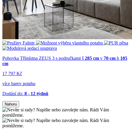
Pohovka Třímístna ZEUS 3 s područkami
š
285 cm
v
70 cm
h
105
cm
17 797 Kč
více barev potahu
Dodání do:
8 - 12 týdnů
Nahoru