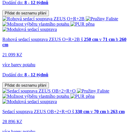
Dodání do:
8 - 12 týdnů
Přidat do seznamu přání
Rohová sedací souprava ZEUS O+R+2B
š
250 cm
v
71 cm
h
260
cm
21 099 Kč
více barev potahu
Dodání do:
8 - 12 týdnů
Přidat do seznamu přání
Sedací souprava ZEUS OB+2+R+O
š
330 cm
v
70 cm
h
263 cm
28 896 Kč
více barev potahu