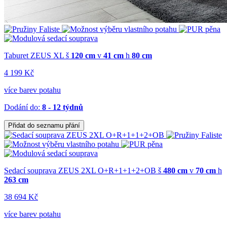
Taburet ZEUS XL
š
120 cm
v
41 cm
h
80 cm
4 199 Kč
více barev potahu
Dodání do:
8 - 12 týdnů
Přidat do seznamu přání
Sedací souprava ZEUS 2XL O+R+1+1+2+OB
š
480 cm
v
70 cm
h
263 cm
38 694 Kč
více barev potahu