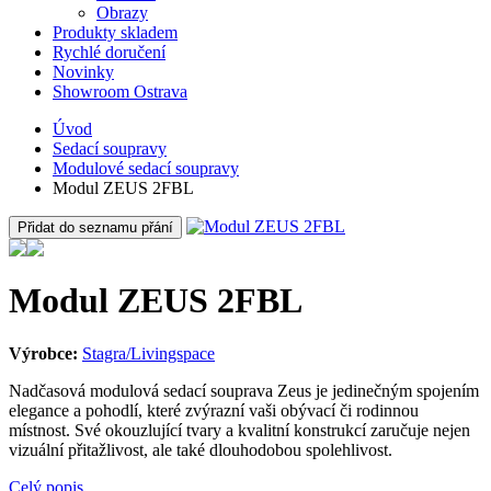
Obrazy
Produkty skladem
Rychlé doručení
Novinky
Showroom Ostrava
Úvod
Sedací soupravy
Modulové sedací soupravy
Modul ZEUS 2FBL
Přidat do seznamu přání
Modul ZEUS 2FBL
Výrobce:
Stagra/Livingspace
Nadčasová modulová sedací souprava Zeus je jedinečným spojením
elegance a pohodlí, které zvýrazní vaši obývací či rodinnou
místnost. Své okouzlující tvary a kvalitní konstrukcí zaručuje nejen
vizuální přitažlivost, ale také dlouhodobou spolehlivost.
Celý popis