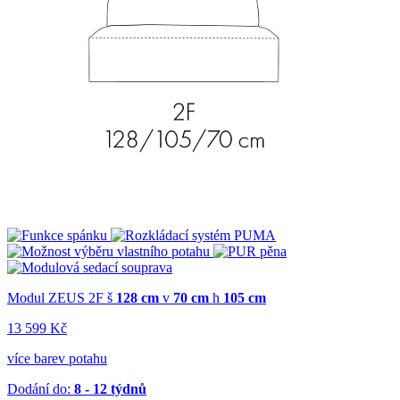
Modul ZEUS 2F
š
128 cm
v
70 cm
h
105 cm
13 599 Kč
více barev potahu
Dodání do:
8 - 12 týdnů