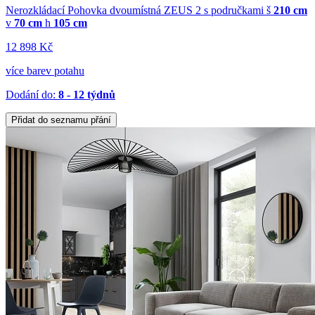
Nerozkládací Pohovka dvoumístná ZEUS 2 s područkami
š
210 cm
v
70 cm
h
105 cm
12 898 Kč
více barev potahu
Dodání do:
8 - 12 týdnů
Přidat do seznamu přání