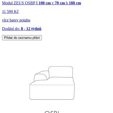
Modul ZEUS OSBP
š
108 cm
v
70 cm
h
188 cm
11 599 Kč
více barev potahu
Dodání do:
8 - 12 týdnů
Přidat do seznamu přání