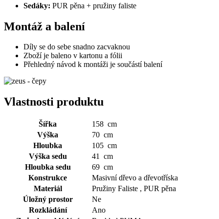
Sedáky:
PUR pěna + pružiny faliste
Montáž a balení
Díly se do sebe snadno zacvaknou
Zboží je baleno v kartonu a fólii
Přehledný návod k montáži je součástí balení
Vlastnosti produktu
Šířka
158 cm
Výška
70 cm
Hloubka
105 cm
Výška sedu
41 cm
Hloubka sedu
69 cm
Konstrukce
Masivní dřevo a dřevotříska
Materiál
Pružiny Faliste , PUR pěna
Úložný prostor
Ne
Rozkládání
Ano