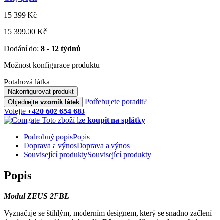
15 399
Kč
15 399.00 Kč
Dodání do:
8 - 12 týdnů
Možnost konfigurace produktu
Potahová látka
Nakonfigurovat produkt
Potřebujete poradit?
Objednejte
vzorník látek
Volejte
+420 602 654 683
Toto zboží lze
koupit na splátky
Podrobný popis
Popis
Doprava a výnos
Doprava a výnos
Související produkty
Související produkty
Popis
Modul ZEUS 2FBL
Vyznačuje se štíhlým, moderním designem, který se snadno začlení