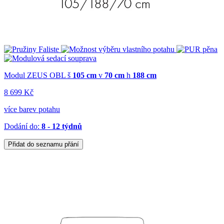
Modul ZEUS OBL
š
105 cm
v
70 cm
h
188 cm
8 699 Kč
více barev potahu
Dodání do:
8 - 12 týdnů
Přidat do seznamu přání