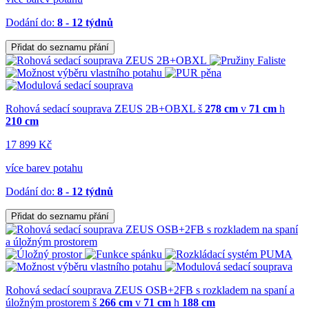
Dodání do:
8 - 12 týdnů
Přidat do seznamu přání
Rohová sedací souprava ZEUS 2B+OBXL
š
278 cm
v
71 cm
h
210 cm
17 899 Kč
více barev potahu
Dodání do:
8 - 12 týdnů
Přidat do seznamu přání
Rohová sedací souprava ZEUS OSB+2FB s rozkladem na spaní a
úložným prostorem
š
266 cm
v
71 cm
h
188 cm