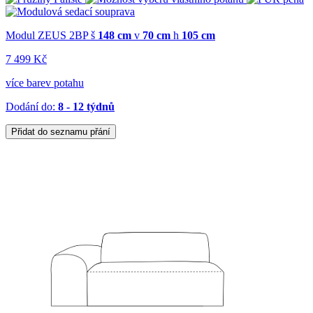
Modul ZEUS 2BP
š
148 cm
v
70 cm
h
105 cm
7 499 Kč
více barev potahu
Dodání do:
8 - 12 týdnů
Přidat do seznamu přání