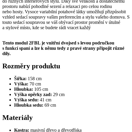
do různých interiérových stylů. Díky své velikosti a dostatečnému
prostoru nabízí pohodlné sezení a relaxaci pro celou rodinu
nebo hosty. Vysoce variabilní potahové látky umožňují přizpůsobit
vzhled sedací soupravy vašim preferencím a stylu vašeho domova. S
touto sedací soupravou se váš obývací prostor promění v útulné
a stylové místo, kde se budete rádi vracet každý
Tento modul 2FBL je vnitřní dvojsed s levou područkou
s funkcí spaní a lze k němu tedy z pravé strany připojit různé
díly.
Rozměry produktu
Šířka:
158
cm
Výška:
70 cm
Hloubka:
105 cm
Výška opěrky zad:
29 cm
Výška sedu:
41 cm
Hloubka sedu:
69 cm
Materiály
Kostra:
masivní dřevo a dřevotříska