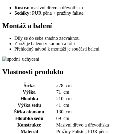
Kostra:
masivní dřevo a dřevotříska
Sedáky:
PUR pěna + pružiny faliste
Montáž a balení
Díly se do sebe snadno zacvaknou
Zboží je baleno v kartonu a fólii
Přehledný návod k montáži je součástí balení
Vlastnosti produktu
Šířka
278 cm
Výška
71 cm
Hloubka
210 cm
Výška sedu
41 cm
Šířka otomanu
130 cm
Hloubka sedu
69 cm
Konstrukce
Masivní dřevo a dřevotříska
Materiál
Pružiny Faliste , PUR pěna