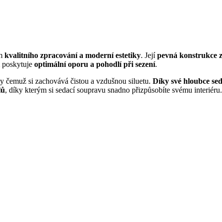
ím
kvalitního zpracování a moderní estetiky
. Její
pevná konstrukce 
poskytuje
optimální oporu a pohodlí při sezení
.
ky čemuž si zachovává čistou a vzdušnou siluetu.
Díky své hloubce se
lů
, díky kterým si sedací soupravu snadno přizpůsobíte svému interiéru.