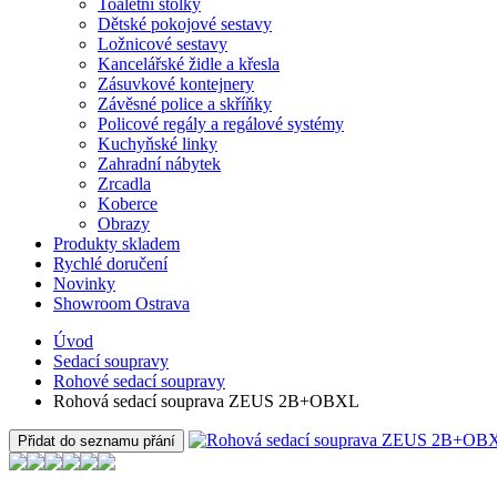
Toaletní stolky
Dětské pokojové sestavy
Ložnicové sestavy
Kancelářské židle a křesla
Zásuvkové kontejnery
Závěsné police a skříňky
Policové regály a regálové systémy
Kuchyňské linky
Zahradní nábytek
Zrcadla
Koberce
Obrazy
Produkty skladem
Rychlé doručení
Novinky
Showroom Ostrava
Úvod
Sedací soupravy
Rohové sedací soupravy
Rohová sedací souprava ZEUS 2B+OBXL
Přidat do seznamu přání