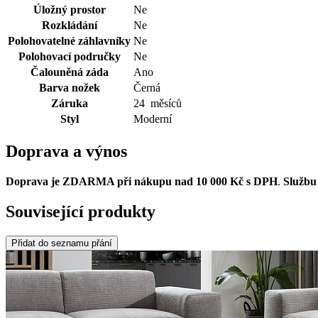
Úložný prostor
Ne
Rozkládání
Ne
Polohovatelné záhlavníky
Ne
Polohovací područky
Ne
Čalouněná záda
Ano
Barva nožek
Černá
Záruka
24 měsíců
Styl
Moderní
Doprava a výnos
Doprava je ZDARMA při nákupu nad 10 000 Kč s DPH
.
Službu 
Související produkty
Přidat do seznamu přání