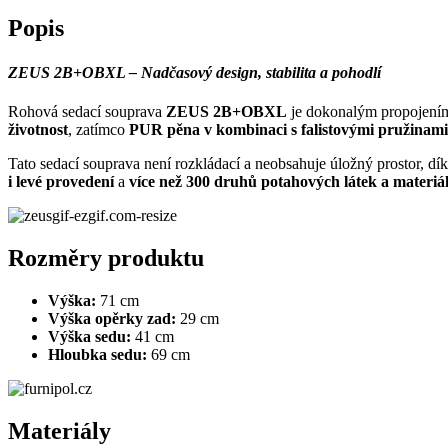
Popis
ZEUS 2B+OBXL – Nadčasový design, stabilita a pohodlí
Rohová sedací souprava
ZEUS 2B+OBXL
je dokonalým propojen
životnost
, zatímco
PUR pěna v kombinaci s falistovými pružinami
Tato sedací souprava není rozkládací a neobsahuje úložný prostor, dí
i levé provedení
a
více než 300 druhů potahových látek a materiá
Rozměry produktu
Výška:
71 cm
Výška opěrky zad:
29 cm
Výška sedu:
41 cm
Hloubka sedu:
69 cm
Materiály