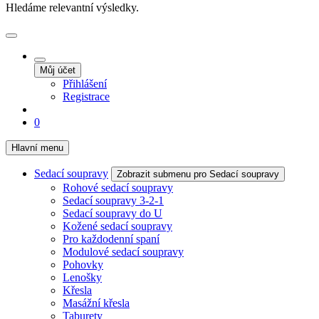
Hledáme relevantní výsledky.
Můj účet
Přihlášení
Registrace
0
Hlavní menu
Sedací soupravy
Zobrazit submenu pro Sedací soupravy
Rohové sedací soupravy
Sedací soupravy 3-2-1
Sedací soupravy do U
Kožené sedací soupravy
Pro každodenní spaní
Modulové sedací soupravy
Pohovky
Lenošky
Křesla
Masážní křesla
Taburety