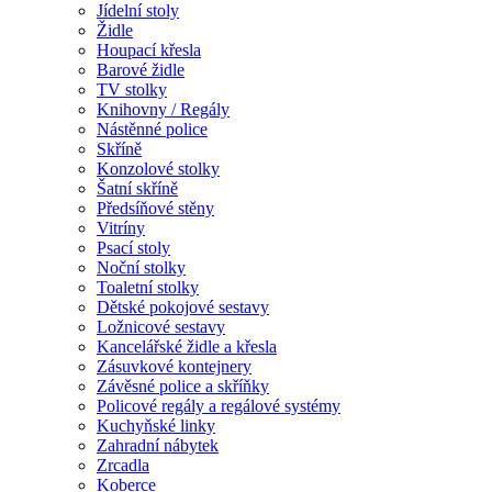
Jídelní stoly
Židle
Houpací křesla
Barové židle
TV stolky
Knihovny / Regály
Nástěnné police
Skříně
Konzolové stolky
Šatní skříně
Předsíňové stěny
Vitríny
Psací stoly
Noční stolky
Toaletní stolky
Dětské pokojové sestavy
Ložnicové sestavy
Kancelářské židle a křesla
Zásuvkové kontejnery
Závěsné police a skříňky
Policové regály a regálové systémy
Kuchyňské linky
Zahradní nábytek
Zrcadla
Koberce