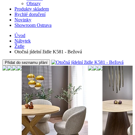
Obrazy
Produkty skladem
Rychlé doručení
Novinky
Showroom Ostrava
Úvod
Nábytek
Židle
Otočná jídelní židle K581 - Bežová
Přidat do seznamu přání