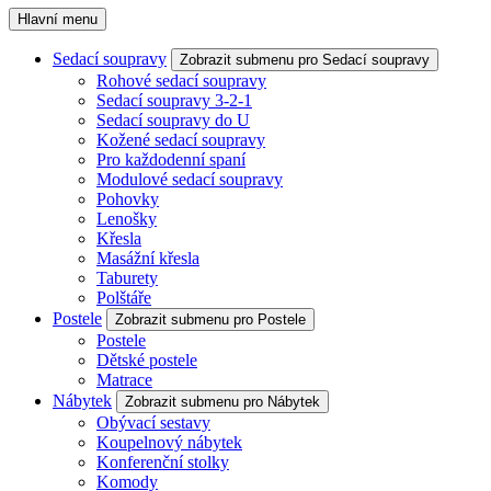
Hlavní menu
Sedací soupravy
Zobrazit submenu pro Sedací soupravy
Rohové sedací soupravy
Sedací soupravy 3-2-1
Sedací soupravy do U
Kožené sedací soupravy
Pro každodenní spaní
Modulové sedací soupravy
Pohovky
Lenošky
Křesla
Masážní křesla
Taburety
Polštáře
Postele
Zobrazit submenu pro Postele
Postele
Dětské postele
Matrace
Nábytek
Zobrazit submenu pro Nábytek
Obývací sestavy
Koupelnový nábytek
Konferenční stolky
Komody