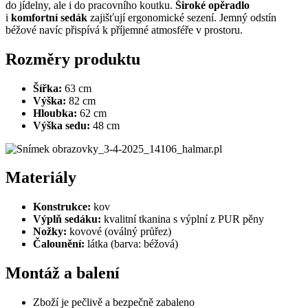
do jídelny, ale i do pracovního koutku.
Široké opěradlo
i
komfortní sedák
zajišťují ergonomické sezení. Jemný odstín
béžové navíc přispívá k příjemné atmosféře v prostoru.
Rozměry produktu
Šířka:
63 cm
Výška:
82 cm
Hloubka:
62 cm
Výška sedu:
48 cm
Materiály
Konstrukce:
kov
Výplň sedáku:
kvalitní tkanina s výplní z PUR pěny
Nožky:
kovové (oválný průřez)
Čalounění:
látka (barva: béžová)
Montáž a balení
Zboží je pečlivě a bezpečně zabaleno