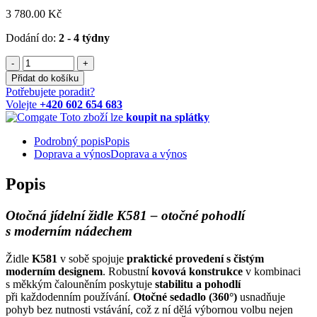
3 780.00 Kč
Dodání do:
2 - 4 týdny
-
+
Přidat do košíku
Potřebujete poradit?
Volejte
+420 602 654 683
Toto zboží lze
koupit na splátky
Podrobný popis
Popis
Doprava a výnos
Doprava a výnos
Popis
Otočná jídelní židle K581 – otočné pohodlí
s moderním nádechem
Židle
K581
v sobě spojuje
praktické provedení s čistým
moderním designem
. Robustní
kovová konstrukce
v kombinaci
s měkkým čalouněním poskytuje
stabilitu a pohodlí
při každodenním používání.
Otočné sedadlo (360°)
usnadňuje
pohyb bez nutnosti vstávání, což z ní dělá výbornou volbu nejen