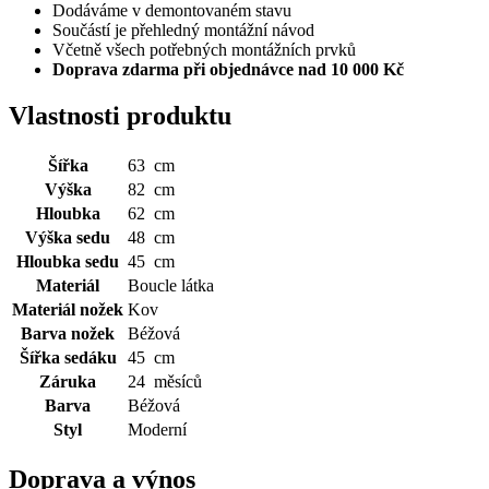
Dodáváme v demontovaném stavu
Součástí je přehledný montážní návod
Včetně všech potřebných montážních prvků
Doprava zdarma při objednávce nad 10 000 Kč
Vlastnosti produktu
Šířka
63 cm
Výška
82 cm
Hloubka
62 cm
Výška sedu
48 cm
Hloubka sedu
45 cm
Materiál
Boucle látka
Materiál nožek
Kov
Barva nožek
Béžová
Šířka sedáku
45 cm
Záruka
24 měsíců
Barva
Béžová
Styl
Moderní
Doprava a výnos