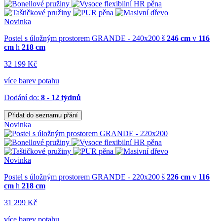
Novinka
Postel s úložným prostorem GRANDE - 240x200
š
246 cm
v
116
cm
h
218 cm
32 199 Kč
více barev potahu
Dodání do:
8 - 12 týdnů
Přidat do seznamu přání
Novinka
Novinka
Postel s úložným prostorem GRANDE - 220x200
š
226 cm
v
116
cm
h
218 cm
31 299 Kč
více barev potahu