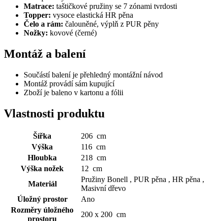
Matrace:
taštičkové pružiny se 7 zónami tvrdosti
Topper:
vysoce elastická HR pěna
Čelo a rám:
čalouněné, výplň z PUR pěny
Nožky:
kovové (černé)
Montáž a balení
Součástí balení je přehledný montážní návod
Montáž provádí sám kupující
Zboží je baleno v kartonu a fólii
Vlastnosti produktu
Šířka
206 cm
Výška
116 cm
Hloubka
218 cm
Výška nožek
12 cm
Pružiny Bonell , PUR pěna , HR pěna ,
Materiál
Masivní dřevo
Úložný prostor
Ano
Rozměry úložného
200 x 200 cm
prostoru