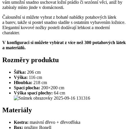
vám umožní snadno uschovat ložní prádlo či sezónní věci, aniž by
zabíraly místo jinde v domácnosti.
Čalounění si můžete vybrat z bohaté nabídky potahových látek
a barev, takže si postel snadno sladíte s ostatním vybavením ložnice.
Elegantní kovové nožky posteli dodávají lehkost a moderní
charakter.
V konfiguraci si můžete vybírat z více než 300 potahových látek
a materiálů.
Rozměry produktu
Šířka:
206 cm
Výška:
116 cm
Hloubka:
218 cm
Spací plocha:
200×200 cm
Výška spací plochy:
64 cm
Materiály
Kostra:
masivní dřevo + dřevotříska
Box:
pružiny Bonell