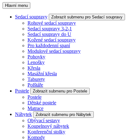
Hlavní menu
Sedací soupravy
Zobrazit submenu pro Sedací soupravy
Rohové sedací soupravy
Sedací soupravy 3-2-1
Sedací soupravy do U
Kožené sedací soupravy
Pro každodenní spaní
Modulové sedací soupravy
Pohovky
Lenošky
Křesla
Masážní křesla
Taburety
Polštáře
Postele
Zobrazit submenu pro Postele
Postele
Dětské postele
Matrace
Nábytek
Zobrazit submenu pro Nábytek
Obývací sestavy
Koupelnový nábytek
Konferenční stolky
Komody