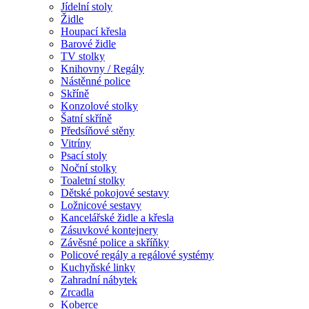
Jídelní stoly
Židle
Houpací křesla
Barové židle
TV stolky
Knihovny / Regály
Nástěnné police
Skříně
Konzolové stolky
Šatní skříně
Předsíňové stěny
Vitríny
Psací stoly
Noční stolky
Toaletní stolky
Dětské pokojové sestavy
Ložnicové sestavy
Kancelářské židle a křesla
Zásuvkové kontejnery
Závěsné police a skříňky
Policové regály a regálové systémy
Kuchyňské linky
Zahradní nábytek
Zrcadla
Koberce