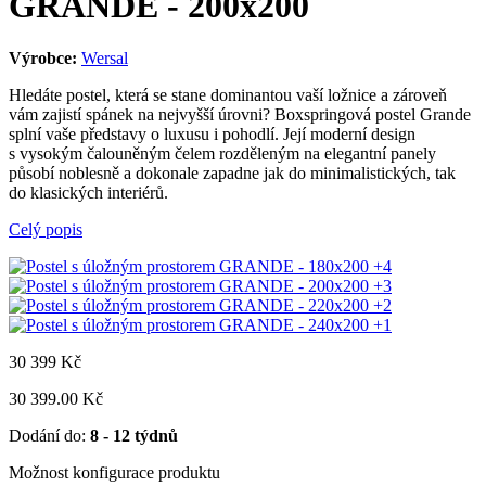
GRANDE - 200x200
Výrobce:
Wersal
Hledáte postel, která se stane dominantou vaší ložnice a zároveň
vám zajistí spánek na nejvyšší úrovni? Boxspringová postel Grande
splní vaše představy o luxusu i pohodlí. Její moderní design
s vysokým čalouněným čelem rozděleným na elegantní panely
působí noblesně a dokonale zapadne jak do minimalistických, tak
do klasických interiérů.
Celý popis
+4
+3
+2
+1
30 399
Kč
30 399.00 Kč
Dodání do:
8 - 12 týdnů
Možnost konfigurace produktu