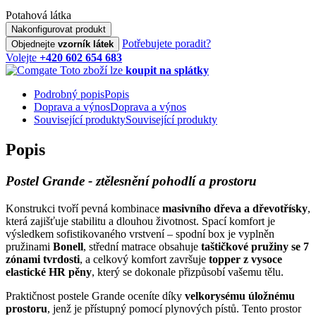
Potahová látka
Nakonfigurovat produkt
Potřebujete poradit?
Objednejte
vzorník látek
Volejte
+420 602 654 683
Toto zboží lze
koupit na splátky
Podrobný popis
Popis
Doprava a výnos
Doprava a výnos
Související produkty
Související produkty
Popis
Postel Grande - ztělesnění pohodlí a prostoru
Konstrukci tvoří pevná kombinace
masivního dřeva a dřevotřísky
,
která zajišťuje stabilitu a dlouhou životnost. Spací komfort je
výsledkem sofistikovaného vrstvení – spodní box je vyplněn
pružinami
Bonell
, střední matrace obsahuje
taštičkové pružiny se 7
zónami tvrdosti
, a celkový komfort završuje
topper z vysoce
elastické HR pěny
, který se dokonale přizpůsobí vašemu tělu.
Praktičnost postele Grande oceníte díky
velkorysému úložnému
prostoru
, jenž je přístupný pomocí plynových pístů. Tento prostor