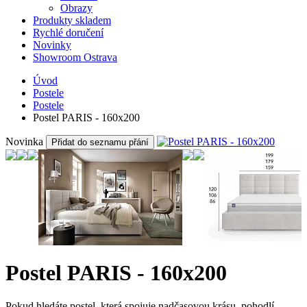
Obrazy
Produkty skladem
Rychlé doručení
Novinky
Showroom Ostrava
Úvod
Postele
Postele
Postel PARIS - 160x200
Novinka
Přidat do seznamu přání
Postel PARIS - 160x200
Pokud hledáte postel, která spojuje nadčasovou krásu, pohodlí