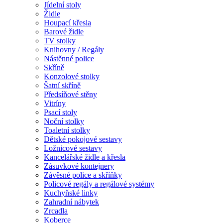
Jídelní stoly
Židle
Houpací křesla
Barové židle
TV stolky
Knihovny / Regály
Nástěnné police
Skříně
Konzolové stolky
Šatní skříně
Předsíňové stěny
Vitríny
Psací stoly
Noční stolky
Toaletní stolky
Dětské pokojové sestavy
Ložnicové sestavy
Kancelářské židle a křesla
Zásuvkové kontejnery
Závěsné police a skříňky
Policové regály a regálové systémy
Kuchyňské linky
Zahradní nábytek
Zrcadla
Koberce