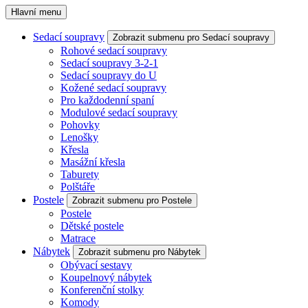
Hlavní menu
Sedací soupravy
Zobrazit submenu pro Sedací soupravy
Rohové sedací soupravy
Sedací soupravy 3-2-1
Sedací soupravy do U
Kožené sedací soupravy
Pro každodenní spaní
Modulové sedací soupravy
Pohovky
Lenošky
Křesla
Masážní křesla
Taburety
Polštáře
Postele
Zobrazit submenu pro Postele
Postele
Dětské postele
Matrace
Nábytek
Zobrazit submenu pro Nábytek
Obývací sestavy
Koupelnový nábytek
Konferenční stolky
Komody