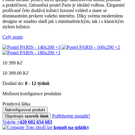
a praktičnost, čalouněná postel Paris je ideální volbou. Elegantní
prošívané čelo dodává ložnici luxusní vzhled a stane se
dominantním prvkem vašeho interiéru. Díky svému modernímu
designu se snadno sladí jak s minimalistickým, tak i s klasickým
stylem ložnice.
Celý popis
+3
+2
+1
10 399
Kč
10 399.00 Kč
Dodání do:
8 - 12 týdnů
Možnost konfigurace produktu
Potahová látka
Nakonfigurovat produkt
Potřebujete poradit?
Objednejte
vzorník látek
Volejte
+420 602 654 683
Toto zboží lze
koupit na splátky