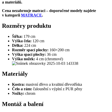
a materiálů.
Cena nezahrnuje matraci – doporučené modely najdete
v kategorii
MATRACE
.
Rozměry produktu
Šířka:
179 cm
Výška čela:
120 cm
Délka:
224 cm
Rozměr spací plochy:
160×200 cm
Výška spací plochy:
36 cm
Výška nožek:
4 cm (chromové)
Materiály
Kostra:
masivní dřevo a kvalitní dřevotříska
Čelo a rám:
čalounění s výplní z PUR pěny
Nožky:
chrom
Montáž a balení