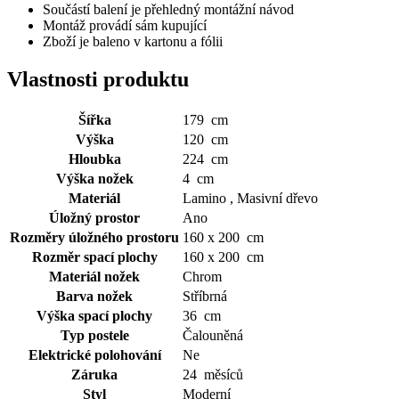
Součástí balení je přehledný montážní návod
Montáž provádí sám kupující
Zboží je baleno v kartonu a fólii
Vlastnosti produktu
Šířka
179 cm
Výška
120 cm
Hloubka
224 cm
Výška nožek
4 cm
Materiál
Lamino , Masivní dřevo
Úložný prostor
Ano
Rozměry úložného prostoru
160 x 200 cm
Rozměr spací plochy
160 x 200 cm
Materiál nožek
Chrom
Barva nožek
Stříbrná
Výška spací plochy
36 cm
Typ postele
Čalouněná
Elektrické polohování
Ne
Záruka
24 měsíců
Styl
Moderní