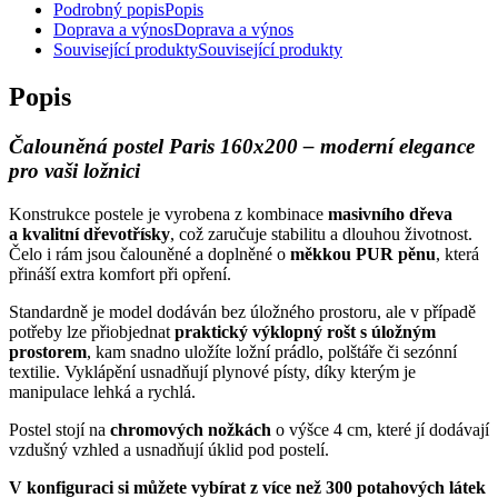
Podrobný popis
Popis
Doprava a výnos
Doprava a výnos
Související produkty
Související produkty
Popis
Čalouněná postel Paris 160x200 – moderní elegance
pro vaši ložnici
Konstrukce postele je vyrobena z kombinace
masivního dřeva
a kvalitní dřevotřísky
, což zaručuje stabilitu a dlouhou životnost.
Čelo i rám jsou čalouněné a doplněné o
měkkou PUR pěnu
, která
přináší extra komfort při opření.
Standardně je model dodáván bez úložného prostoru, ale v případě
potřeby lze přiobjednat
praktický výklopný rošt s úložným
prostorem
, kam snadno uložíte ložní prádlo, polštáře či sezónní
textilie. Vyklápění usnadňují plynové písty, díky kterým je
manipulace lehká a rychlá.
Postel stojí na
chromových nožkách
o výšce 4 cm, které jí dodávají
vzdušný vzhled a usnadňují úklid pod postelí.
V konfiguraci si můžete vybírat z více než 300 potahových látek