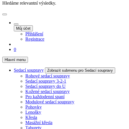
Hledáme relevantní výsledky.
Můj účet
Přihlášení
Registrace
0
Hlavní menu
Sedací soupravy
Zobrazit submenu pro Sedací soupravy
Rohové sedací soupravy
Sedací soupravy 3-2-1
Sedací soupravy do U
Kožené sedací soupravy
Pro každodenní spaní
Modulové sedací soupravy
Pohovky
Lenošky
Křesla
Masážní křesla
Taburety