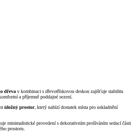
o dřeva
v kombinaci s dřevotřískovou deskou zajišťuje stabilitu
 komfortní a příjemně poddajné sezení.
ani
úložný prostor
, který nabízí dostatek místa pro uskladnění
uje minimalistické provedení s dekorativním prošíváním sedací části
ého prostoru.