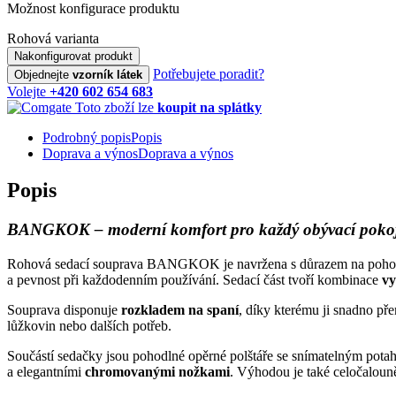
Možnost konfigurace produktu
Rohová varianta
Nakonfigurovat produkt
Potřebujete poradit?
Objednejte
vzorník látek
Volejte
+420 602 654 683
Toto zboží lze
koupit na splátky
Podrobný popis
Popis
Doprava a výnos
Doprava a výnos
Popis
BANGKOK – moderní komfort pro každý obývací poko
Rohová sedací souprava BANGKOK je navržena s důrazem na pohodlí
a pevnost při každodenním používání. Sedací část tvoří kombinace
vy
Souprava disponuje
rozkladem na spaní
, díky kterému ji snadno př
lůžkovin nebo dalších potřeb.
Součástí sedačky jsou pohodlné opěrné polštáře se snímatelným potah
a elegantními
chromovanými nožkami
. Výhodou je také celočalouně