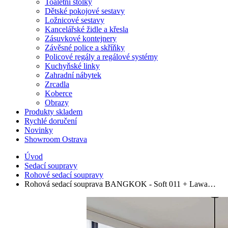
Toaletní stolky
Dětské pokojové sestavy
Ložnicové sestavy
Kancelářské židle a křesla
Zásuvkové kontejnery
Závěsné police a skříňky
Policové regály a regálové systémy
Kuchyňské linky
Zahradní nábytek
Zrcadla
Koberce
Obrazy
Produkty skladem
Rychlé doručení
Novinky
Showroom Ostrava
Úvod
Sedací soupravy
Rohové sedací soupravy
Rohová sedací souprava BANGKOK - Soft 011 + Lawa…