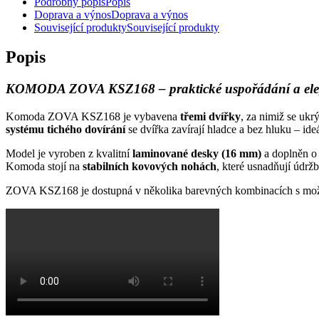
Podrobný popis
Popis
Doprava a výnos
Doprava a výnos
Související produkty
Související produkty
Popis
KOMODA ZOVA KSZ168 – praktické uspořádání a eleg
Komoda ZOVA KSZ168 je vybavena
třemi dvířky
, za nimiž se uk
systému tichého dovírání
se dvířka zavírají hladce a bez hluku – ide
Model je vyroben z kvalitní
laminované desky (16 mm)
a doplněn 
Komoda stojí na
stabilních kovových nohách
, které usnadňují údrž
ZOVA KSZ168 je dostupná v několika barevných kombinacích s možnost