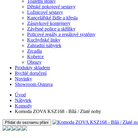
Toaletní stolky
Dětské pokojové sestavy
Ložnicové sestavy
Kancelářské židle a křesla
Zásuvkové kontejnery
Závěsné police a skříňky
Policové regály a regálové systémy
Kuchyňské linky
Zahradní nábytek
Zrcadla
Koberce
Obrazy
Produkty skladem
Rychlé doručení
Novinky
Showroom Ostrava
Úvod
Nábytek
Komody
Komoda ZOVA KSZ168 - Bílá / Zlaté nohy
Přidat do seznamu přání