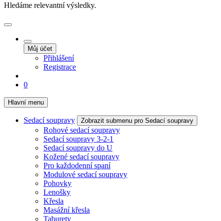
Hledáme relevantní výsledky.
Můj účet
Přihlášení
Registrace
0
Hlavní menu
Sedací soupravy
Zobrazit submenu pro Sedací soupravy
Rohové sedací soupravy
Sedací soupravy 3-2-1
Sedací soupravy do U
Kožené sedací soupravy
Pro každodenní spaní
Modulové sedací soupravy
Pohovky
Lenošky
Křesla
Masážní křesla
Taburety