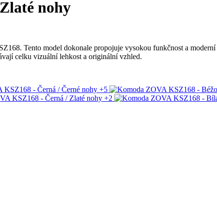
Zlaté nohy
Z168. Tento model dokonale propojuje vysokou funkčnost a moderní des
jí celku vizuální lehkost a originální vzhled.
+5
+2