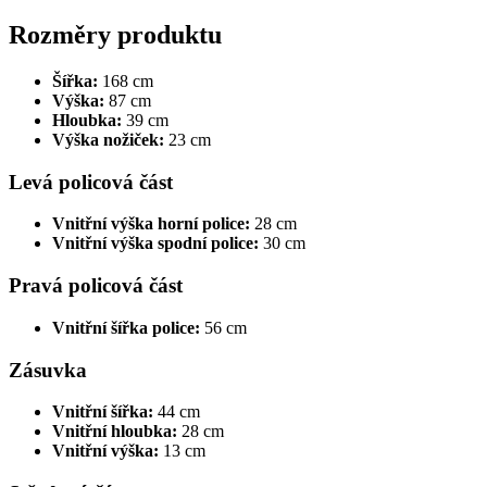
Rozměry produktu
Šířka:
168 cm
Výška:
87 cm
Hloubka:
39 cm
Výška nožiček:
23 cm
Levá policová část
Vnitřní výška horní police:
28 cm
Vnitřní výška spodní police:
30 cm
Pravá policová část
Vnitřní šířka police:
56 cm
Zásuvka
Vnitřní šířka:
44 cm
Vnitřní hloubka:
28 cm
Vnitřní výška:
13 cm