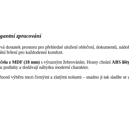
antní zpracování
rývá dostatek prostoru pro přehledné uložení oblečení, dokumentů, nád
ální řešení pro každodenní komfort.
o
čela z MDF (18 mm)
s výrazným žebrováním. Hrany chrání
ABS lišt
bu podlahy a dodávají nábytku moderní charakter.
í výběru mezi černými a zlatými nohami – snadno ji tak sladíte se z