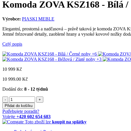
Komoda ZOVA KSZ168 - Bílá / 
Výrobce:
PIASKI MEBLE
Elegantní, prostorná a nadčasová – právě taková je komoda ZOVA KS
Jemné frézované detaily, zaoblené hrany a vysoké kovové nožky dodáva
Celý popis
+6
+3
10 999
Kč
10 999.00 Kč
Dodání do:
8 - 12 týdnů
-
+
Přidat do košíku
Potřebujete poradit?
Volejte
+420 602 654 683
Toto zboží lze
koupit na splátky