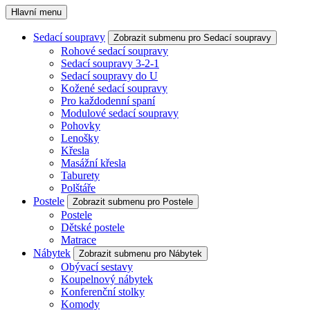
Hlavní menu
Sedací soupravy
Zobrazit submenu pro Sedací soupravy
Rohové sedací soupravy
Sedací soupravy 3-2-1
Sedací soupravy do U
Kožené sedací soupravy
Pro každodenní spaní
Modulové sedací soupravy
Pohovky
Lenošky
Křesla
Masážní křesla
Taburety
Polštáře
Postele
Zobrazit submenu pro Postele
Postele
Dětské postele
Matrace
Nábytek
Zobrazit submenu pro Nábytek
Obývací sestavy
Koupelnový nábytek
Konferenční stolky
Komody