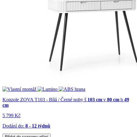
Konzole ZOVA T103 - Bílá / Černé nohy
š
103 cm
v
80 cm
h
49
cm
5 799 Kč
Dodání do:
8 - 12 týdnů
Přidat do seznamu přání