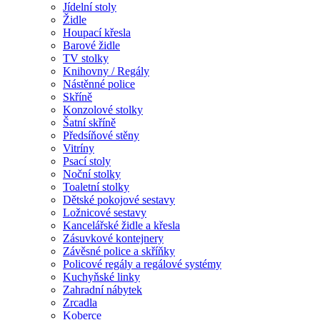
Jídelní stoly
Židle
Houpací křesla
Barové židle
TV stolky
Knihovny / Regály
Nástěnné police
Skříně
Konzolové stolky
Šatní skříně
Předsíňové stěny
Vitríny
Psací stoly
Noční stolky
Toaletní stolky
Dětské pokojové sestavy
Ložnicové sestavy
Kancelářské židle a křesla
Zásuvkové kontejnery
Závěsné police a skříňky
Policové regály a regálové systémy
Kuchyňské linky
Zahradní nábytek
Zrcadla
Koberce