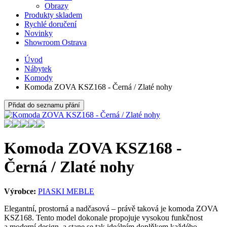
Obrazy
Produkty skladem
Rychlé doručení
Novinky
Showroom Ostrava
Úvod
Nábytek
Komody
Komoda ZOVA KSZ168 - Černá / Zlaté nohy
Přidat do seznamu přání
Komoda ZOVA KSZ168 -
Černá / Zlaté nohy
Výrobce:
PIASKI MEBLE
Elegantní, prostorná a nadčasová – právě taková je komoda ZOVA
KSZ168. Tento model dokonale propojuje vysokou funkčnost
a moderní design, a stane se tak ideálním doplňkem každého