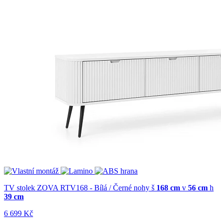
TV stolek ZOVA RTV168 - Bílá / Černé nohy
š
168 cm
v
56 cm
h
39 cm
6 699 Kč