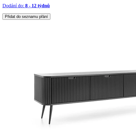
Dodání do:
8 - 12 týdnů
Přidat do seznamu přání