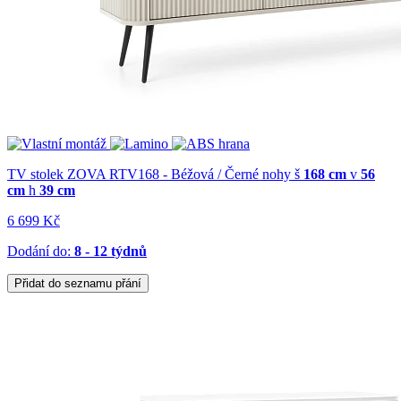
TV stolek ZOVA RTV168 - Béžová / Černé nohy
š
168 cm
v
56
cm
h
39 cm
6 699 Kč
Dodání do:
8 - 12 týdnů
Přidat do seznamu přání