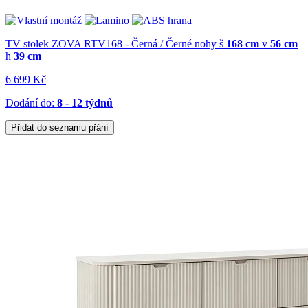
TV stolek ZOVA RTV168 - Černá / Černé nohy
š
168 cm
v
56 cm
h
39 cm
6 699 Kč
Dodání do:
8 - 12 týdnů
Přidat do seznamu přání