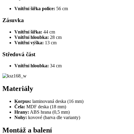
Vnitřní šířka police:
56 cm
Zásuvka
Vnitřní šířka:
44 cm
Vnitřní hloubka:
28 cm
Vnitřní výška:
13 cm
Středová část
Vnitřní hloubka:
34 cm
Materiály
Korpus:
laminovaná deska (16 mm)
Čela:
MDF deska (18 mm)
Hrany:
ABS hrana (0,5 mm)
Nohy:
kovové (barva dle varianty)
Montáž a balení