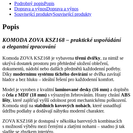
Podrobný popis
Popis
Doprava a výnos
Doprava a výnos
Související produkty
Související produkty
Popis
KOMODA ZOVA KSZ168 – praktické uspořádání
a elegantní zpracování
Komoda ZOVA KSZ168 je vybavena
třemi dvířky
, za nimiž se
ukrývá dostatek prostoru pro přehledné uložení oblečení,
dokumentů, nádobí nebo dalších předmětů každodenní potřeby.
Díky
modernímu systému tichého dovírání
se dvířka zavírají
hladce a bez hluku – ideální řešení pro každodenní komfort.
Model je vyroben z kvalitní
laminované desky (16 mm)
a doplněn
o
čela z MDF (18 mm)
s výrazným žebrováním. Hrany chrání
ABS
lišty
, které zajišťují vyšší odolnost proti mechanickému poškození.
Komoda stojí na
stabilních kovových nohách
, které usnadňují
údržbu podlahy a dodávají nábytku moderní charakter.
ZOVA KSZ168 je dostupná v několika barevných kombinacích
s možností výběru mezi černými a zlatými nohami – snadno ji tak
sladíte se zbytkem interiéru.