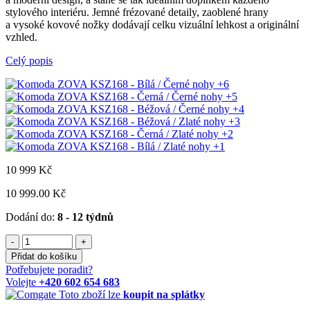
stylového interiéru. Jemné frézované detaily, zaoblené hrany
a vysoké kovové nožky dodávají celku vizuální lehkost a originální
vzhled.
Celý popis
+6
+5
+4
+3
+2
+1
10 999
Kč
10 999.00 Kč
Dodání do:
8 - 12 týdnů
-
+
Přidat do košíku
Potřebujete poradit?
Volejte
+420 602 654 683
Toto zboží lze
koupit na splátky